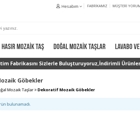
Hesabım
FABRIKAMIZ
MÜŞTERI YORUM
HASIR MOZAIK TAŞ
DOĞAL MOZAIK TAŞLAR
LAVABO VE
im Fabrikasını Sizlerle Buluşturuyoruz,İndirimli Ürünler 
Mozaik Göbekler
ğal Mozaik Taşlar
Dekoratif Mozaik Göbekler
ürün bulunamadı.