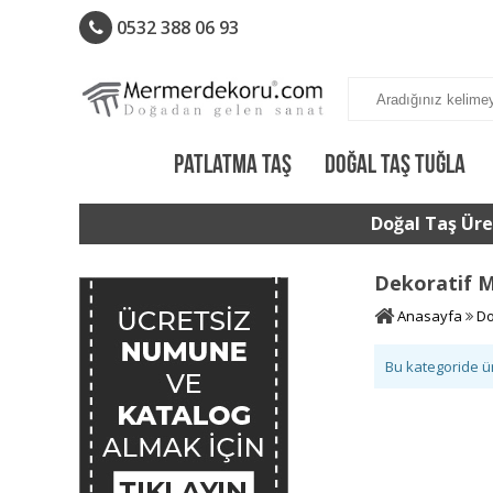
0532 388 06 93
PATLATMA TAŞ
DOĞAL TAŞ TUĞLA
Doğal Taş Üret
Dekoratif 
Anasayfa
Do
Bu kategoride 