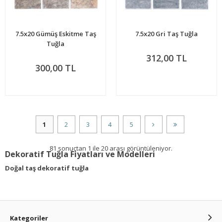
7.5x20 Gümüş Eskitme Taş
7.5x20 Gri Taş Tuğla
Tuğla
312,00 TL
300,00 TL
1
2
3
4
5
81 sonuçtan 1 ile 20 arası görüntüleniyor.
Dekoratif Tuğla Fiyatları ve Modelleri
Doğal taş dekoratif tuğla
Kategoriler