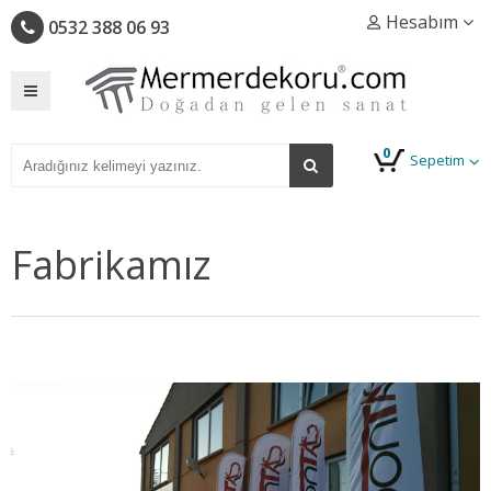
Hesabım
0532 388 06 93
0
Sepetim
Fabrikamız