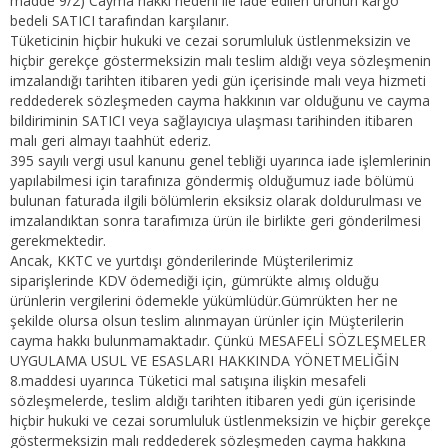
madde 9/2) Cayma hakkı nedeni ile iade edilen ürünün kargo
bedeli SATICI tarafından karşılanır.
Tüketicinin hiçbir hukuki ve cezai sorumluluk üstlenmeksizin ve
hiçbir gerekçe göstermeksizin malı teslim aldığı veya sözleşmenin
imzalandığı tarihten itibaren yedi gün içerisinde malı veya hizmeti
reddederek sözleşmeden cayma hakkının var olduğunu ve cayma
bildiriminin SATICI veya sağlayıcıya ulaşması tarihinden itibaren
malı geri almayı taahhüt ederiz.
395 sayılı vergi usul kanunu genel tebliği uyarınca iade işlemlerinin
yapılabilmesi için tarafınıza göndermiş olduğumuz iade bölümü
bulunan faturada ilgili bölümlerin eksiksiz olarak doldurulması ve
imzalandıktan sonra tarafımıza ürün ile birlikte geri gönderilmesi
gerekmektedir.
Ancak, KKTC ve yurtdışı gönderilerinde Müşterilerimiz
siparişlerinde KDV ödemediği için, gümrükte almış olduğu
ürünlerin vergilerini ödemekle yükümlüdür.Gümrükten her ne
şekilde olursa olsun teslim alınmayan ürünler için Müşterilerin
cayma hakkı bulunmamaktadır. Çünkü MESAFELİ SÖZLEŞMELER
UYGULAMA USUL VE ESASLARI HAKKINDA YÖNETMELİĞİN
8.maddesi uyarınca Tüketici mal satışına ilişkin mesafeli
sözleşmelerde, teslim aldığı tarihten itibaren yedi gün içerisinde
hiçbir hukuki ve cezai sorumluluk üstlenmeksizin ve hiçbir gerekçe
göstermeksizin malı reddederek sözleşmeden cayma hakkına