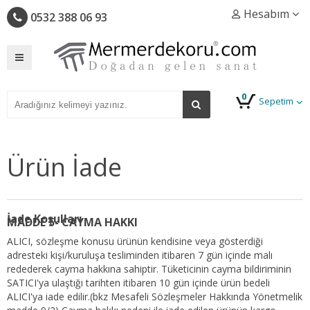
Hesabım
0532 388 06 93
0
Sepetim
Ürün İade
İade Koşulları
MADDE 5- CAYMA HAKKI
ALICI, sözleşme konusu ürünün kendisine veya gösterdiği
adresteki kişi/kuruluşa tesliminden itibaren 7 gün içinde malı
redederek cayma hakkına sahiptir. Tüketicinin cayma bildiriminin
SATICI'ya ulaştığı tarihten itibaren 10 gün içinde ürün bedeli
ALICI'ya iade edilir.(bkz Mesafeli Sözleşmeler Hakkında Yönetmelik