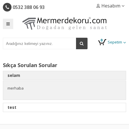
Hesabım
0532 388 06 93
0
Sepetim
Sıkça Sorulan Sorular
selam
merhaba
test
Lorem Ipsum
, dizgi ve baskı endüstrisinde kullanılan mıgır
metinlerdir. Lorem Ipsum, adı bilinmeyen bir matbaacının bir