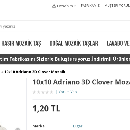
Hesabım
FABRIKAMIZ
MÜŞTERI YORUM
HASIR MOZAIK TAŞ
DOĞAL MOZAIK TAŞLAR
LAVABO VE
im Fabrikasını Sizlerle Buluşturuyoruz,İndirimli Ürünler 
k
10x10 Adriano 3D Clover Mozaik
10x10 Adriano 3D Clover Moz
Yorum Yap
1,20 TL
Marka
Diğer