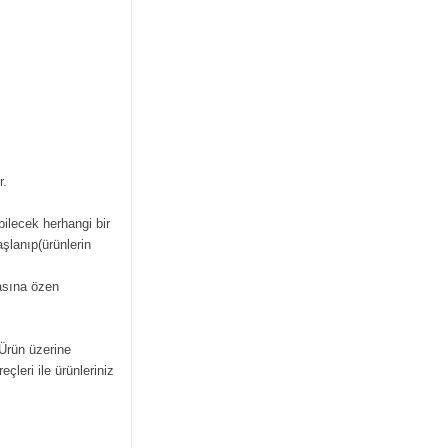
r.
bilecek herhangi bir
şlanıp(ürünlerin
masına özen
 Ürün üzerine
çleri ile ürünleriniz