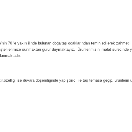
’nin 70 ‘e yakın ilinde bulunan doğaltaş ocaklarından temin edilerek zahmetli 
üşterilerimize sunmaktan gurur duymaktayız. Ürünlerimizin imalat sürecinde 
rlanmaktadır.
ır,özelliği ise duvara döşendiğinde yapıştırıcı ile taş temasa geçip, ürünlerin