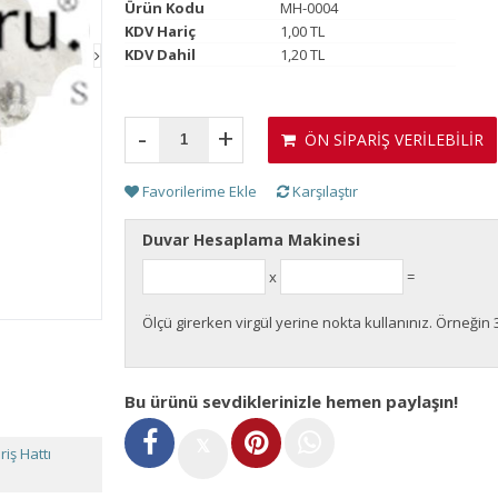
Ürün Kodu
MH-0004
KDV Hariç
1,00 TL
KDV Dahil
1,20 TL
-
+
ÖN SİPARİŞ VERİLEBİLİR
Favorilerime Ekle
Karşılaştır
Duvar Hesaplama Makinesi
x
=
Ölçü girerken virgül yerine nokta kullanınız. Örneğin 
Bu ürünü sevdiklerinizle hemen paylaşın!
𝕏
iş Hattı