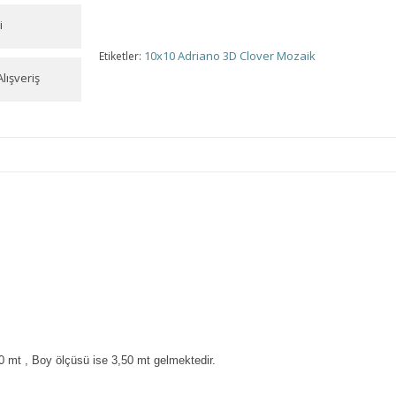
i
10x10 Adriano 3D Clover Mozaik
Etiketler:
lışveriş
0 mt , Boy ölçüsü ise 3,50 mt gelmektedir.