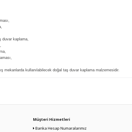
aması,
a,
aş duvar kaplama,
,
ama,
laması,
.
ış mekanlarda kullanılabilecek doğal taş duvar kaplama malzemesidir
Müşteri Hizmetleri
Banka Hesap Numaralarımız