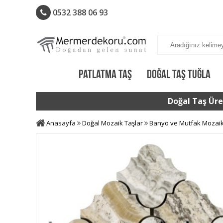
0532 388 06 93
PATLATMA TAŞ
DOĞAL TAŞ TUĞLA
Doğal Taş Üret
Anasayfa
Doğal Mozaik Taşlar
Banyo ve Mutfak Mozai