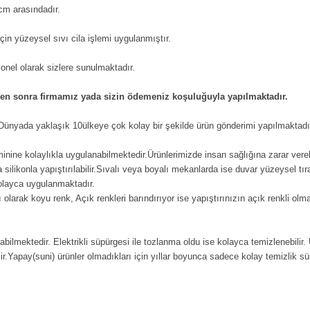
cm arasındadır.
in yüzeysel sıvı cila işlemi uygulanmıştır.
iyonel olarak sizlere sunulmaktadır.
kten sonra firmamız yada sizin ödemeniz koşuluğuyla yapılmaktadır.
n Dünyada yaklaşık 10ülkeye çok kolay bir şekilde ürün gönderimi yapılmaktadı
eminine kolaylıkla uygulanabilmektedir.Ürünlerimizde insan sağlığına zarar vere
ilikonla yapıştırılabilir.Sıvalı veya boyalı mekanlarda ise duvar yüzeysel tıra
kolayca uygulanmaktadır.
 olarak koyu renk, Açık renkleri barındırıyor ise yapıştırınızın açık renkli ol
labilmektedir. Elektrikli süpürgesi ile tozlanma oldu ise kolayca temizlenebilir.
ir.Yapay(suni) ürünler olmadıkları için yıllar boyunca sadece kolay temizlik süre