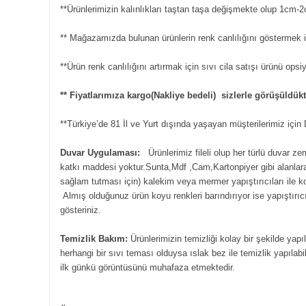
**Ürünlerimizin kalınlıkları taştan taşa değişmekte olup 1cm-2
** Mağazamızda bulunan ürünlerin renk canlılığını göstermek iç
**Ürün renk canlılığını artırmak için sıvı cila satışı ürünü ops
** Fiyatlarımıza kargo(Nakliye bedeli) sizlerle görüşüldü
**Türkiye’de 81 İl ve Yurt dışında yaşayan müşterilerimiz içi
Duvar Uygulaması:
Ürünlerimiz fileli olup her türlü duvar z
katkı maddesi yoktur.Sunta,Mdf ,Cam,Kartonpiyer gibi alanlara s
sağlam tutması için) kalekim veya mermer yapıştırıcıları ile 
Almış olduğunuz ürün koyu renkleri barındırıyor ise yapıştırıcı
gösteriniz.
Temizlik Bakım:
Ürünlerimizin temizliği kolay bir şekilde yapı
herhangi bir sıvı teması olduysa ıslak bez ile temizlik yapılabil
ilk günkü görüntüsünü muhafaza etmektedir.