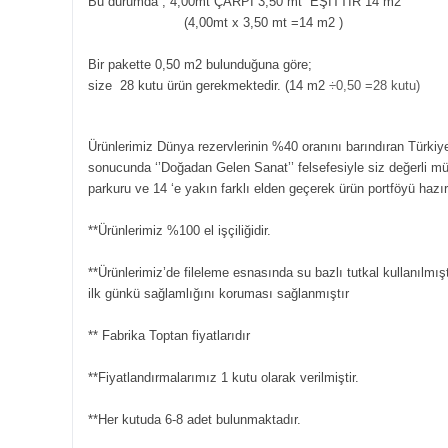
Bu durumda ; 4,00mt ÇARPI 3,50 mt EŞİTTİR 14 m2
(4,00mt x 3,50 mt =14 m2
)
Bir pakette 0,50 m2 bulunduğuna göre;
size 28 kutu ürün gerekmektedir. (14 m2
÷0,50 =28 kutu)
Ürünlerimiz Dünya rezervlerinin %40 oranını barındıran Türkiye
sonucunda ‘’Doğadan Gelen Sanat’’ felsefesiyle siz değerli m
parkuru ve 14 ‘e yakın farklı elden geçerek ürün portföyü hazı
**Ürünlerimiz %100 el işçiliğidir.
**Ürünlerimiz’de fileleme esnasında su bazlı tutkal kullanılmışt
ilk günkü sağlamlığını koruması sağlanmıştır
** Fabrika Toptan fiyatlarıdır
**Fiyatlandırmalarımız 1 kutu olarak verilmiştir.
**Her kutuda 6-8 adet bulunmaktadır.