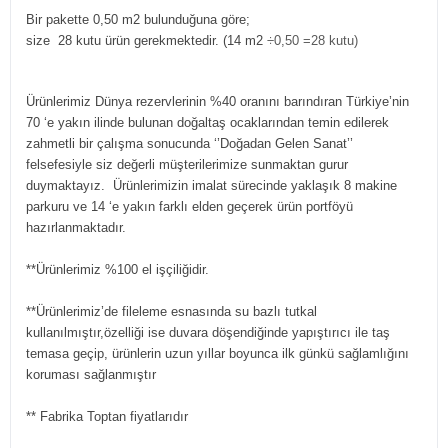
Bir pakette 0,50 m2 bulunduğuna göre;
size 28 kutu ürün gerekmektedir. (14 m2
÷0,50 =28 kutu)
Ürünlerimiz Dünya rezervlerinin %40 oranını barındıran Türkiye’nin
70 ‘e yakın ilinde bulunan doğaltaş ocaklarından temin edilerek
zahmetli bir çalışma sonucunda ‘’Doğadan Gelen Sanat’’
felsefesiyle siz değerli müşterilerimize sunmaktan gurur
duymaktayız. Ürünlerimizin imalat sürecinde yaklaşık 8 makine
parkuru ve 14 ‘e yakın farklı elden geçerek ürün portföyü
hazırlanmaktadır.
**Ürünlerimiz %100 el işçiliğidir.
**Ürünlerimiz’de fileleme esnasında su bazlı tutkal
kullanılmıştır,özelliği ise duvara döşendiğinde yapıştırıcı ile taş
temasa geçip, ürünlerin uzun yıllar boyunca ilk günkü sağlamlığını
koruması sağlanmıştır
** Fabrika Toptan fiyatlarıdır