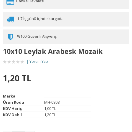
Banka Havalesi
1-7 İş günü içinde kargoda
%100 Güvenli Alışveriş
10x10 Leylak Arabesk Mozaik
Yorum Yap
1,20 TL
Marka
Ürün Kodu
MH-0808
KDV Hariç
1,00 TL
KDV Dahil
1,20 TL