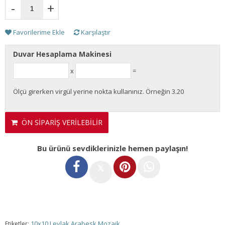
-
+
Favorilerime Ekle
Karşılaştır
Duvar Hesaplama Makinesi
x
=
Ölçü girerken virgül yerine nokta kullanınız. Örneğin 3.20
ÖN SİPARİŞ VERİLEBİLİR
Bu ürünü sevdiklerinizle hemen paylaşın!
𝕏
10x10 Leylak Arabesk Mozaik
Etiketler: