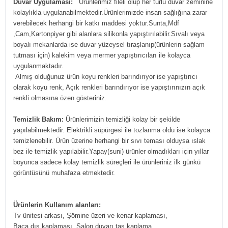
Duvar Uygulaması:
Ürünlerimiz fileli olup her türlü duvar zeminine
kolaylıkla uygulanabilmektedir.Ürünlerimizde insan sağlığına zarar
verebilecek herhangi bir katkı maddesi yoktur.Sunta,Mdf
,Cam,Kartonpiyer gibi alanlara silikonla yapıştırılabilir.Sıvalı veya
boyalı mekanlarda ise duvar yüzeysel tıraşlanıp(ürünlerin sağlam
tutması için) kalekim veya mermer yapıştırıcıları ile kolayca
uygulanmaktadır.
Almış olduğunuz ürün koyu renkleri barındırıyor ise yapıştırıcı
olarak koyu renk, Açık renkleri barındırıyor ise yapıştırınızın açık
renkli olmasına özen gösteriniz.
Temizlik Bakım:
Ürünlerimizin temizliği kolay bir şekilde
yapılabilmektedir. Elektrikli süpürgesi ile tozlanma oldu ise kolayca
temizlenebilir. Ürün üzerine herhangi bir sıvı teması olduysa ıslak
bez ile temizlik yapılabilir.Yapay(suni) ürünler olmadıkları için yıllar
boyunca sadece kolay temizlik süreçleri ile ürünleriniz ilk günkü
görüntüsünü muhafaza etmektedir.
Ürünlerin Kullanım alanları:
Tv ünitesi arkası, Şömine üzeri ve kenar kaplaması,
Baca dış kaplaması, Salon duvarı taş kaplama,