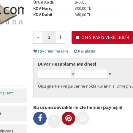
Ürün Kodu
B-0055
KDV Hariç
300,00 TL
KDV Dahil
360,00 TL
-
+
ÖN SİPARİŞ VERİLEBİLİR
Favorilerime Ekle
Karşılaştır
Duvar Hesaplama Makinesi
x
=
Ölçü girerken virgül yerine nokta kullanınız. Örneğin 
iş Hattı
Bu ürünü sevdiklerinizle hemen paylaşın!
i
𝕏
lışveriş