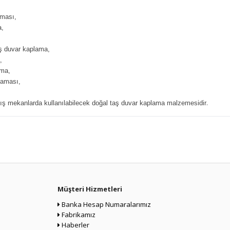
aması,
a,
aş duvar kaplama,
,
ama,
laması,
.
ış mekanlarda kullanılabilecek doğal taş duvar kaplama malzemesidir
Müşteri Hizmetleri
Banka Hesap Numaralarımız
Fabrikamız
Haberler