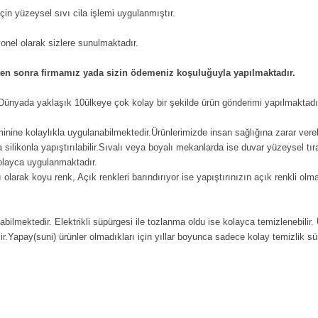
in yüzeysel sıvı cila işlemi uygulanmıştır.
iyonel olarak sizlere sunulmaktadır.
kten sonra firmamız yada sizin ödemeniz koşuluğuyla yapılmaktadır.
n Dünyada yaklaşık 10ülkeye çok kolay bir şekilde ürün gönderimi yapılmaktadı
eminine kolaylıkla uygulanabilmektedir.Ürünlerimizde insan sağlığına zarar vere
ilikonla yapıştırılabilir.Sıvalı veya boyalı mekanlarda ise duvar yüzeysel tıra
kolayca uygulanmaktadır.
 olarak koyu renk, Açık renkleri barındırıyor ise yapıştırınızın açık renkli ol
labilmektedir. Elektrikli süpürgesi ile tozlanma oldu ise kolayca temizlenebilir.
ir.Yapay(suni) ürünler olmadıkları için yıllar boyunca sadece kolay temizlik süre