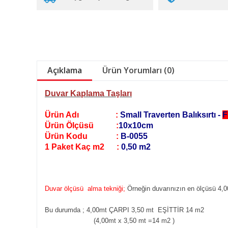
Açıklama
Ürün Yorumları (0)
Duvar Kaplama Taşları
Ürün Adı :
Small Traverten Balıksırtı -
F
Ürün Ölçüsü :
10x10cm
Ürün Kodu :
B-0055
1 Paket Kaç m2 :
0,50 m2
Duvar ölçüsü alma tekniği;
Örneğin duvarınızın en ölçüsü 4,0
Bu durumda ; 4,00mt ÇARPI 3,50 mt EŞİTTİR 14 m2
(4,00mt x 3,50 mt =14 m2
)