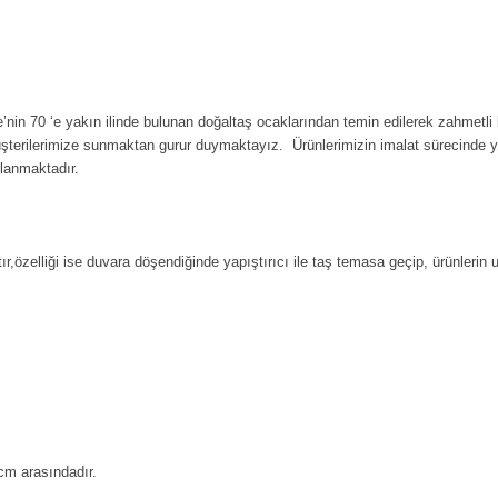
’nin 70 ‘e yakın ilinde bulunan doğaltaş ocaklarından temin edilerek zahmetli 
üşterilerimize sunmaktan gurur duymaktayız. Ürünlerimizin imalat sürecinde 
rlanmaktadır.
ır,özelliği ise duvara döşendiğinde yapıştırıcı ile taş temasa geçip, ürünlerin
cm arasındadır.