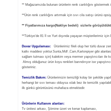
** Mağazamızda bulunan ürünlerin renk canlılığını göstermek iç
**Ürün renk canlılığını artırmak için sıvı cila satışı ürünü ops
** Fiyatlarımıza kargo(Nakliye bedeli) sizlerle görüşüldü
**Türkiye’de 81 İl ve Yurt dışında yaşayan müşterilerimiz içi
Duvar Uygulaması:
Ürünlerimiz fileli olup her türlü duvar z
katkı maddesi yoktur.Sunta,Mdf ,Cam,Kartonpiyer gibi alanlara s
sağlam tutması için) kalekim veya mermer yapıştırıcıları ile 
Almış olduğunuz ürün koyu renkleri barındırıyor ise yapıştırıcı
gösteriniz.
Temizlik Bakım:
Ürünlerimizin temizliği kolay bir şekilde yapı
herhangi bir sıvı teması olduysa ıslak bez ile temizlik yapılabil
ilk günkü görüntüsünü muhafaza etmektedir.
Ürünlerin Kullanım alanları:
Tv ünitesi arkası, Şömine üzeri ve kenar kaplaması,