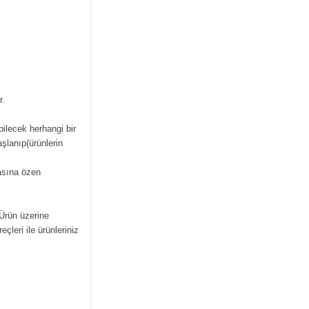
r.
bilecek herhangi bir
şlanıp(ürünlerin
masına özen
 Ürün üzerine
çleri ile ürünleriniz