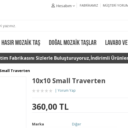
Hesabım
FABRIKAMIZ
MÜŞTERI YORUM
HASIR MOZAIK TAŞ
DOĞAL MOZAIK TAŞLAR
LAVABO VE
im Fabrikasını Sizlerle Buluşturuyoruz,İndirimli Ürünler 
 Small Traverten
10x10 Small Traverten
Yorum Yap
360,00 TL
Marka
Diğer