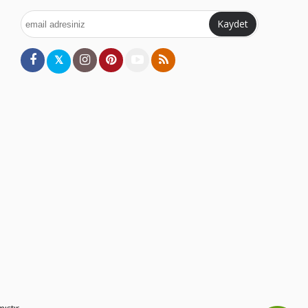
Kaydet
𝕏