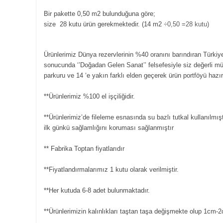
Bir pakette 0,50 m2 bulunduğuna göre;
size 28 kutu ürün gerekmektedir. (14 m2
÷0,50 =28 kutu)
Ürünlerimiz Dünya rezervlerinin %40 oranını barındıran Türkiye
sonucunda ‘’Doğadan Gelen Sanat’’ felsefesiyle siz değerli m
parkuru ve 14 ‘e yakın farklı elden geçerek ürün portföyü hazı
**Ürünlerimiz %100 el işçiliğidir.
**Ürünlerimiz’de fileleme esnasında su bazlı tutkal kullanılmışt
ilk günkü sağlamlığını koruması sağlanmıştır
** Fabrika Toptan fiyatlarıdır
**Fiyatlandırmalarımız 1 kutu olarak verilmiştir.
**Her kutuda 6-8 adet bulunmaktadır.
**Ürünlerimizin kalınlıkları taştan taşa değişmekte olup 1cm-2