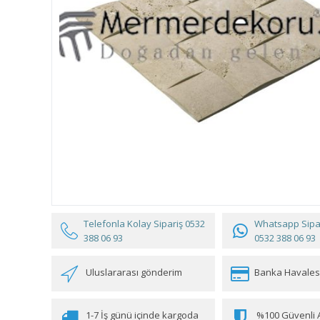
Telefonla Kolay Sipariş
0532
Whatsapp Sipar
388 06 93
0532 388 06 93
Uluslararası gönderim
Banka Havales
1-7 İş günü içinde kargoda
%100 Güvenli A