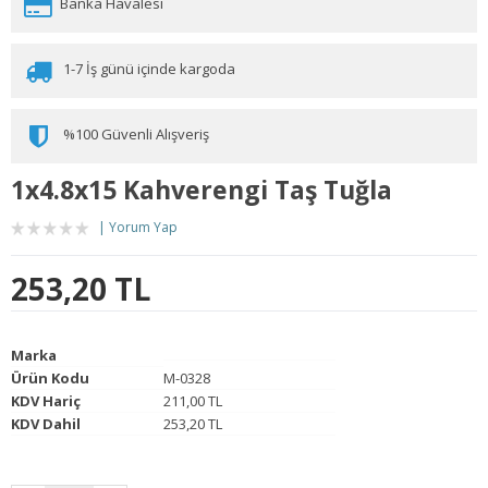
Banka Havalesi
1-7 İş günü içinde kargoda
%100 Güvenli Alışveriş
1x4.8x15 Kahverengi Taş Tuğla
Yorum Yap
253,20 TL
Marka
Ürün Kodu
M-0328
KDV Hariç
211,00 TL
KDV Dahil
253,20 TL