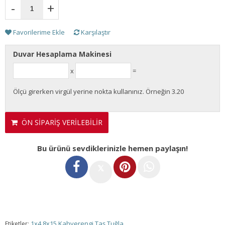
-
+
Favorilerime Ekle
Karşılaştır
Duvar Hesaplama Makinesi
x
=
Ölçü girerken virgül yerine nokta kullanınız. Örneğin 3.20
ÖN SİPARİŞ VERİLEBİLİR
Bu ürünü sevdiklerinizle hemen paylaşın!
𝕏
1x4.8x15 Kahverengi Taş Tuğla
Etiketler: