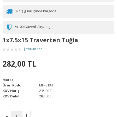
1-7 İş günü içinde kargoda
%100 Güvenli Alışveriş
1x7.5x15 Traverten Tuğla
Yorum Yap
282,00 TL
Marka
Ürün Kodu
MH-0134
KDV Hariç
235,00 TL
KDV Dahil
282,00 TL
-
+