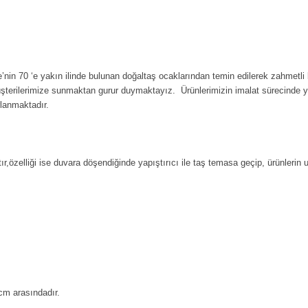
’nin 70 ‘e yakın ilinde bulunan doğaltaş ocaklarından temin edilerek zahmetli 
üşterilerimize sunmaktan gurur duymaktayız. Ürünlerimizin imalat sürecinde 
rlanmaktadır.
ır,özelliği ise duvara döşendiğinde yapıştırıcı ile taş temasa geçip, ürünlerin
cm arasındadır.