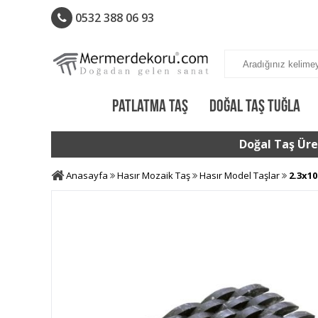
0532 388 06 93
PATLATMA TAŞ
DOĞAL TAŞ TUĞLA
Doğal Taş Üret
Anasayfa
Hasır Mozaik Taş
Hasır Model Taşlar
2.3x10