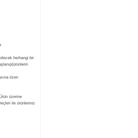
r.
bilecek herhangi bir
şlanıp(ürünlerin
masına özen
 Ürün üzerine
çleri ile ürünleriniz