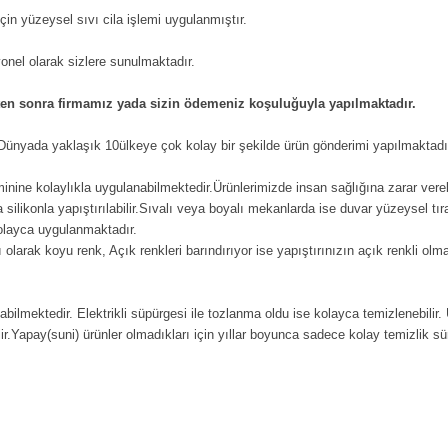
in yüzeysel sıvı cila işlemi uygulanmıştır.
iyonel olarak sizlere sunulmaktadır.
kten sonra firmamız yada sizin ödemeniz koşuluğuyla yapılmaktadır.
n Dünyada yaklaşık 10ülkeye çok kolay bir şekilde ürün gönderimi yapılmaktadı
eminine kolaylıkla uygulanabilmektedir.Ürünlerimizde insan sağlığına zarar vere
ilikonla yapıştırılabilir.Sıvalı veya boyalı mekanlarda ise duvar yüzeysel tıra
kolayca uygulanmaktadır.
 olarak koyu renk, Açık renkleri barındırıyor ise yapıştırınızın açık renkli ol
labilmektedir. Elektrikli süpürgesi ile tozlanma oldu ise kolayca temizlenebilir.
ir.Yapay(suni) ürünler olmadıkları için yıllar boyunca sadece kolay temizlik süre