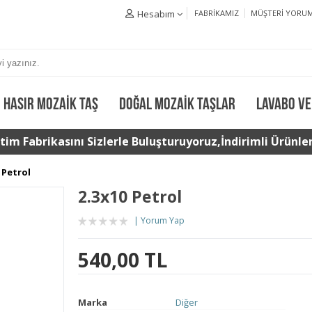
Hesabım
FABRIKAMIZ
MÜŞTERI YORUM
HASIR MOZAIK TAŞ
DOĞAL MOZAIK TAŞLAR
LAVABO VE
im Fabrikasını Sizlerle Buluşturuyoruz,İndirimli Ürünler 
 Petrol
2.3x10 Petrol
Yorum Yap
540,00 TL
Marka
Diğer