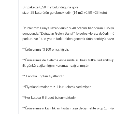
Bir pakette 0,50 m2 bulunduğuna göre;
size 28 kutu ürün gerekmektedir. (14 m2
÷0,50 =28 kutu)
Ürünlerimiz Dünya rezervlerinin %40 oranını barındıran Türkiye
sonucunda ‘’Doğadan Gelen Sanat’’ felsefesiyle siz değerli m
parkuru ve 14 ‘e yakın farklı elden geçerek ürün portföyü hazı
**Ürünlerimiz %100 el işçiliğidir.
**Ürünlerimiz’de fileleme esnasında su bazlı tutkal kullanılmışt
ilk günkü sağlamlığını koruması sağlanmıştır
** Fabrika Toptan fiyatlarıdır
**Fiyatlandırmalarımız 1 kutu olarak verilmiştir.
**Her kutuda 6-8 adet bulunmaktadır.
**Ürünlerimizin kalınlıkları taştan taşa değişmekte olup 1cm-2