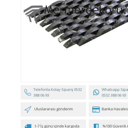
Telefonla Kolay Sipariş
0532
Whatsapp Sipar
388 06 93
0532 388 06 93
Uluslararası gönderim
Banka Havales
1-7 İş günü içinde kargoda
%100 Güvenli A