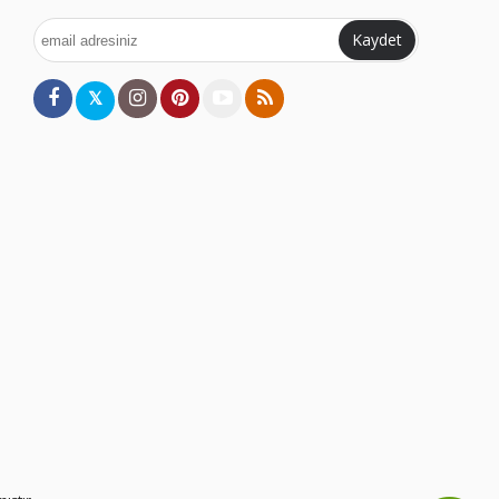
Kaydet
𝕏