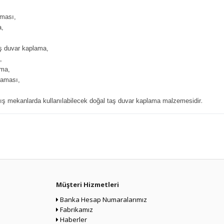
aması,
a,
aş duvar kaplama,
,
ama,
laması,
.
ış mekanlarda kullanılabilecek doğal taş duvar kaplama malzemesidir
Müşteri Hizmetleri
Banka Hesap Numaralarımız
Fabrikamız
Haberler