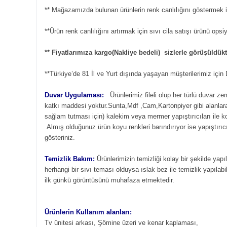
** Mağazamızda bulunan ürünlerin renk canlılığını göstermek iç
**Ürün renk canlılığını artırmak için sıvı cila satışı ürünü ops
** Fiyatlarımıza kargo(Nakliye bedeli) sizlerle görüşüldü
**Türkiye’de 81 İl ve Yurt dışında yaşayan müşterilerimiz içi
Duvar Uygulaması:
Ürünlerimiz fileli olup her türlü duvar z
katkı maddesi yoktur.Sunta,Mdf ,Cam,Kartonpiyer gibi alanlara s
sağlam tutması için) kalekim veya mermer yapıştırıcıları ile 
Almış olduğunuz ürün koyu renkleri barındırıyor ise yapıştırıcı
gösteriniz.
Temizlik Bakım:
Ürünlerimizin temizliği kolay bir şekilde yapı
herhangi bir sıvı teması olduysa ıslak bez ile temizlik yapılabil
ilk günkü görüntüsünü muhafaza etmektedir.
Ürünlerin Kullanım alanları:
Tv ünitesi arkası, Şömine üzeri ve kenar kaplaması,