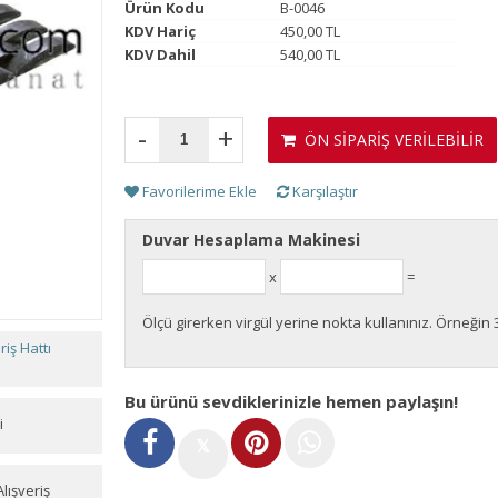
Ürün Kodu
B-0046
KDV Hariç
450,00 TL
KDV Dahil
540,00 TL
-
+
ÖN SİPARİŞ VERİLEBİLİR
Favorilerime Ekle
Karşılaştır
Duvar Hesaplama Makinesi
x
=
Ölçü girerken virgül yerine nokta kullanınız. Örneğin 
iş Hattı
Bu ürünü sevdiklerinizle hemen paylaşın!
i
𝕏
lışveriş