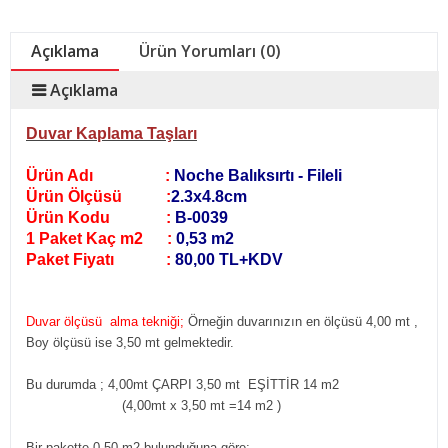
Açıklama
Ürün Yorumları (0)
Açıklama
Duvar Kaplama Taşları
Ürün Adı :
Noche Balıksırtı - Fileli
Ürün Ölçüsü :
2.3x4.8cm
Ürün Kodu :
B-0039
1 Paket Kaç m2 :
0,53 m2
Paket Fiyatı :
80,00 TL+KDV
Duvar ölçüsü alma tekniği;
Örneğin duvarınızın en ölçüsü 4,00 mt ,
Boy ölçüsü ise 3,50 mt gelmektedir.
Bu durumda ; 4,00mt ÇARPI 3,50 mt EŞİTTİR 14 m2
(4,00mt x 3,50 mt =14 m2
)
Bir pakette 0,50 m2 bulunduğuna göre;