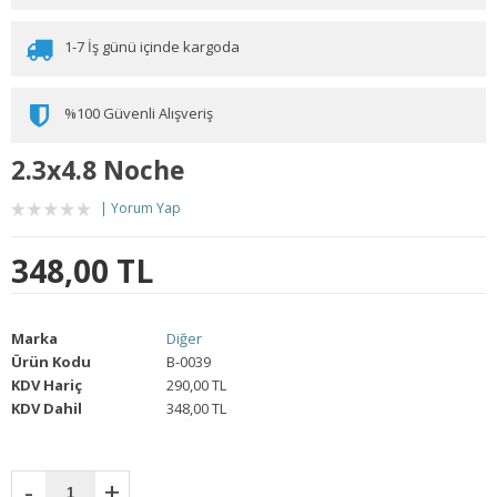
1-7 İş günü içinde kargoda
%100 Güvenli Alışveriş
2.3x4.8 Noche
Yorum Yap
348,00 TL
Marka
Diğer
Ürün Kodu
B-0039
KDV Hariç
290,00 TL
KDV Dahil
348,00 TL
-
+