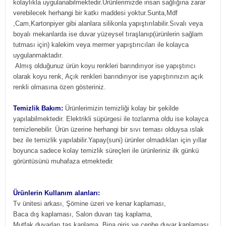
kolaylıkla uygulanabilmektedir.Ürünlerimizde insan sağlığına zarar
verebilecek herhangi bir katkı maddesi yoktur.Sunta,Mdf
,Cam,Kartonpiyer gibi alanlara silikonla yapıştırılabilir.Sıvalı veya
boyalı mekanlarda ise duvar yüzeysel tıraşlanıp(ürünlerin sağlam
tutması için) kalekim veya mermer yapıştırıcıları ile kolayca
uygulanmaktadır.
Almış olduğunuz ürün koyu renkleri barındırıyor ise yapıştırıcı
olarak koyu renk, Açık renkleri barındırıyor ise yapıştırınızın açık
renkli olmasına özen gösteriniz.
Temizlik Bakım:
Ürünlerimizin temizliği kolay bir şekilde
yapılabilmektedir. Elektrikli süpürgesi ile tozlanma oldu ise kolayca
temizlenebilir. Ürün üzerine herhangi bir sıvı teması olduysa ıslak
bez ile temizlik yapılabilir.Yapay(suni) ürünler olmadıkları için yıllar
boyunca sadece kolay temizlik süreçleri ile ürünleriniz ilk günkü
görüntüsünü muhafaza etmektedir.
Ürünlerin Kullanım alanları:
Tv ünitesi arkası, Şömine üzeri ve kenar kaplaması,
Baca dış kaplaması, Salon duvarı taş kaplama,
Mutfak duvarları taş kaplama, Bina giriş ve cephe duvar kaplaması,