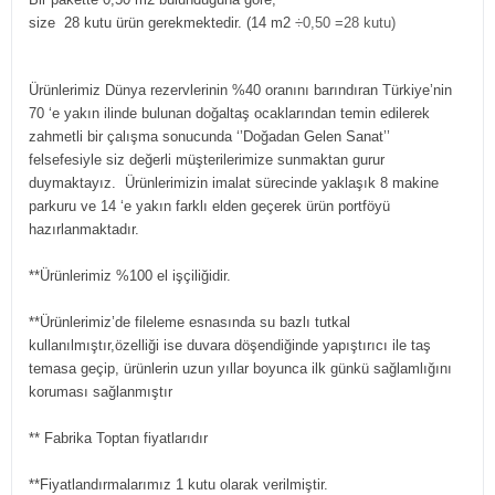
size 28 kutu ürün gerekmektedir. (14 m2
÷0,50 =28 kutu)
Ürünlerimiz Dünya rezervlerinin %40 oranını barındıran Türkiye’nin
70 ‘e yakın ilinde bulunan doğaltaş ocaklarından temin edilerek
zahmetli bir çalışma sonucunda ‘’Doğadan Gelen Sanat’’
felsefesiyle siz değerli müşterilerimize sunmaktan gurur
duymaktayız. Ürünlerimizin imalat sürecinde yaklaşık 8 makine
parkuru ve 14 ‘e yakın farklı elden geçerek ürün portföyü
hazırlanmaktadır.
**Ürünlerimiz %100 el işçiliğidir.
**Ürünlerimiz’de fileleme esnasında su bazlı tutkal
kullanılmıştır,özelliği ise duvara döşendiğinde yapıştırıcı ile taş
temasa geçip, ürünlerin uzun yıllar boyunca ilk günkü sağlamlığını
koruması sağlanmıştır
** Fabrika Toptan fiyatlarıdır
**Fiyatlandırmalarımız 1 kutu olarak verilmiştir.