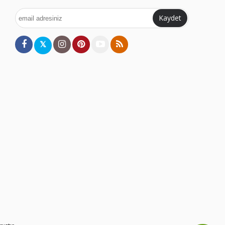
Kaydet
𝕏