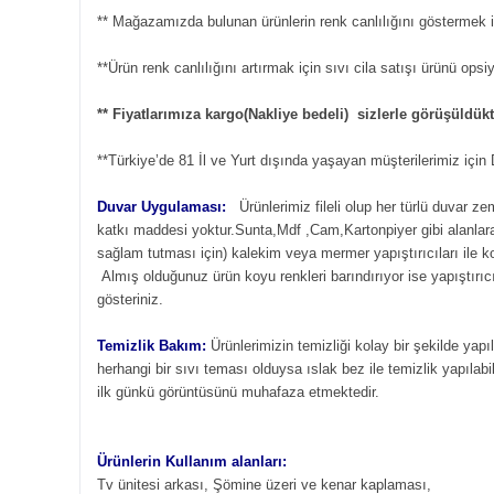
** Mağazamızda bulunan ürünlerin renk canlılığını göstermek iç
**Ürün renk canlılığını artırmak için sıvı cila satışı ürünü ops
** Fiyatlarımıza kargo(Nakliye bedeli) sizlerle görüşüldü
**Türkiye’de 81 İl ve Yurt dışında yaşayan müşterilerimiz içi
Duvar Uygulaması:
Ürünlerimiz fileli olup her türlü duvar z
katkı maddesi yoktur.Sunta,Mdf ,Cam,Kartonpiyer gibi alanlara s
sağlam tutması için) kalekim veya mermer yapıştırıcıları ile 
Almış olduğunuz ürün koyu renkleri barındırıyor ise yapıştırıcı
gösteriniz.
Temizlik Bakım:
Ürünlerimizin temizliği kolay bir şekilde yapı
herhangi bir sıvı teması olduysa ıslak bez ile temizlik yapılabil
ilk günkü görüntüsünü muhafaza etmektedir.
Ürünlerin Kullanım alanları:
Tv ünitesi arkası, Şömine üzeri ve kenar kaplaması,