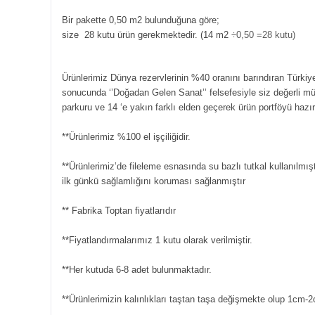
Bir pakette 0,50 m2 bulunduğuna göre;
size 28 kutu ürün gerekmektedir. (14 m2
÷0,50 =28 kutu)
Ürünlerimiz Dünya rezervlerinin %40 oranını barındıran Türkiye
sonucunda ‘’Doğadan Gelen Sanat’’ felsefesiyle siz değerli m
parkuru ve 14 ‘e yakın farklı elden geçerek ürün portföyü hazı
**Ürünlerimiz %100 el işçiliğidir.
**Ürünlerimiz’de fileleme esnasında su bazlı tutkal kullanılmışt
ilk günkü sağlamlığını koruması sağlanmıştır
** Fabrika Toptan fiyatlarıdır
**Fiyatlandırmalarımız 1 kutu olarak verilmiştir.
**Her kutuda 6-8 adet bulunmaktadır.
**Ürünlerimizin kalınlıkları taştan taşa değişmekte olup 1cm-2