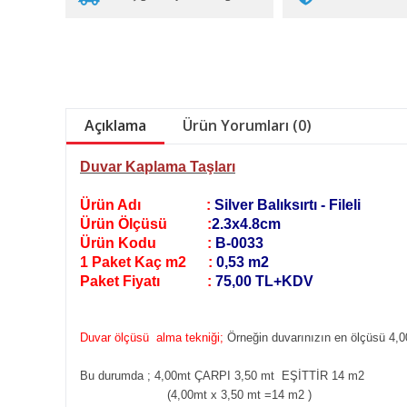
Açıklama
Ürün Yorumları (0)
Duvar Kaplama Taşları
Ürün Adı :
Silver Balıksırtı - Fileli
Ürün Ölçüsü :
2.3x4.8cm
Ürün Kodu :
B-0033
1 Paket Kaç m2 :
0,53 m2
Paket Fiyatı :
75,00 TL+KDV
Duvar ölçüsü alma tekniği;
Örneğin duvarınızın en ölçüsü 4,0
Bu durumda ; 4,00mt ÇARPI 3,50 mt EŞİTTİR 14 m2
(4,00mt x 3,50 mt =14 m2
)