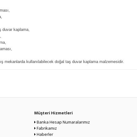
aması,
a,
aş duvar kaplama,
,
ama,
laması,
.
ış mekanlarda kullanılabilecek doğal taş duvar kaplama malzemesidir
Müşteri Hizmetleri
Banka Hesap Numaralarımız
Fabrikamız
Haberler