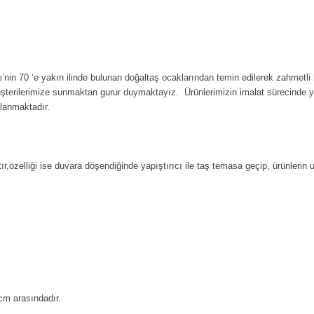
’nin 70 ‘e yakın ilinde bulunan doğaltaş ocaklarından temin edilerek zahmetli 
üşterilerimize sunmaktan gurur duymaktayız. Ürünlerimizin imalat sürecinde 
rlanmaktadır.
ır,özelliği ise duvara döşendiğinde yapıştırıcı ile taş temasa geçip, ürünlerin
cm arasındadır.