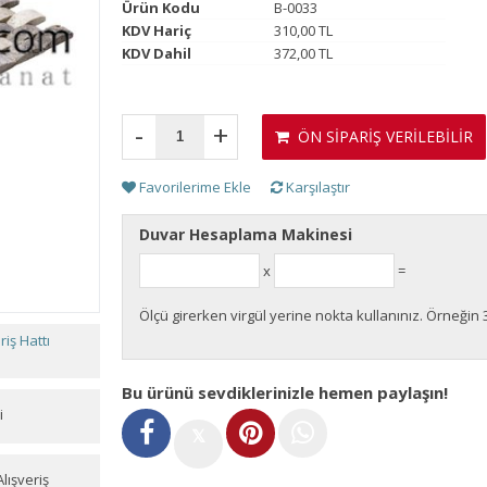
Ürün Kodu
B-0033
KDV Hariç
310,00 TL
KDV Dahil
372,00 TL
-
+
ÖN SİPARİŞ VERİLEBİLİR
Favorilerime Ekle
Karşılaştır
Duvar Hesaplama Makinesi
x
=
Ölçü girerken virgül yerine nokta kullanınız. Örneğin 
iş Hattı
Bu ürünü sevdiklerinizle hemen paylaşın!
i
𝕏
lışveriş