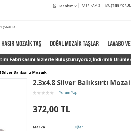
Hesabım
FABRIKAMIZ
MÜŞTERI YORUM
HASIR MOZAIK TAŞ
DOĞAL MOZAIK TAŞLAR
LAVABO VE
im Fabrikasını Sizlerle Buluşturuyoruz,İndirimli Ürünler 
8 Silver Balıksırtı Mozaik
2.3x4.8 Silver Balıksırtı Moza
Yorum Yap
372,00 TL
Marka
Diğer