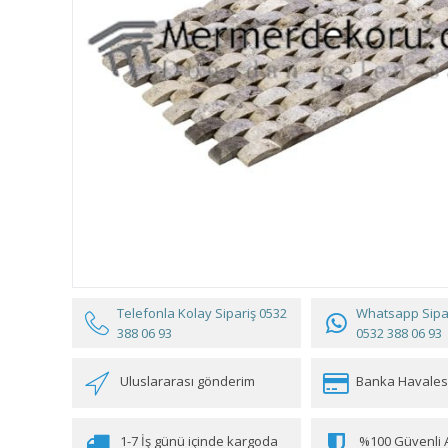
Telefonla Kolay Sipariş
0532
Whatsapp Sipar
388 06 93
0532 388 06 93
Uluslararası gönderim
Banka Havales
1-7 İş günü içinde kargoda
%100 Güvenli A