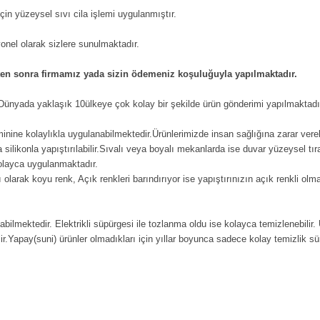
in yüzeysel sıvı cila işlemi uygulanmıştır.
iyonel olarak sizlere sunulmaktadır.
kten sonra firmamız yada sizin ödemeniz koşuluğuyla yapılmaktadır.
n Dünyada yaklaşık 10ülkeye çok kolay bir şekilde ürün gönderimi yapılmaktadı
eminine kolaylıkla uygulanabilmektedir.Ürünlerimizde insan sağlığına zarar vere
ilikonla yapıştırılabilir.Sıvalı veya boyalı mekanlarda ise duvar yüzeysel tıra
kolayca uygulanmaktadır.
 olarak koyu renk, Açık renkleri barındırıyor ise yapıştırınızın açık renkli ol
labilmektedir. Elektrikli süpürgesi ile tozlanma oldu ise kolayca temizlenebilir.
ir.Yapay(suni) ürünler olmadıkları için yıllar boyunca sadece kolay temizlik süre