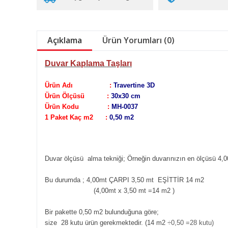
Açıklama
Ürün Yorumları (0)
Duvar Kaplama Taşları
Ürün Adı :
Travertine 3D
Ürün Ölçüsü :
30x30 cm
Ürün Kodu :
MH-0037
1 Paket Kaç m2 :
0,50 m2
Duvar ölçüsü alma tekniği;
Örneğin duvarınızın en ölçüsü 4,0
Bu durumda ; 4,00mt ÇARPI 3,50 mt EŞİTTİR 14 m2
(4,00mt x 3,50 mt =14 m2
)
Bir pakette 0,50 m2 bulunduğuna göre;
size 28 kutu ürün gerekmektedir. (14 m2
÷0,50 =28 kutu)