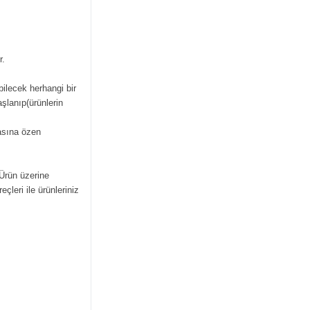
r.
bilecek herhangi bir
şlanıp(ürünlerin
masına özen
 Ürün üzerine
çleri ile ürünleriniz