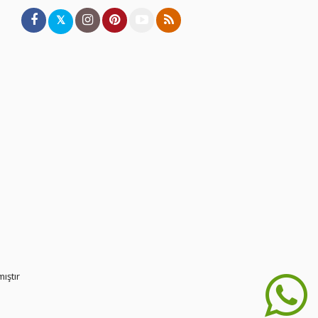
𝕏
ıştır