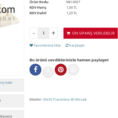
Ürün Kodu
MH-0037
KDV Hariç
1,00 TL
KDV Dahil
1,20 TL
-
+
ÖN SİPARİŞ VERİLEBİLİR
Favorilerime Ekle
Karşılaştır
Bu ürünü sevdiklerinizle hemen paylaşın!
𝕏
iş Hattı
30x30 Travertine 3D Mozaik
Etiketler:
i
lışveriş