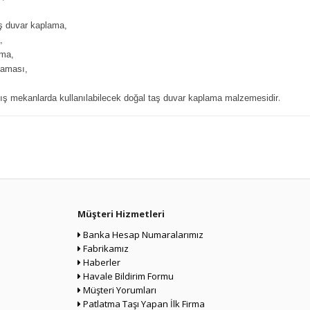
aş duvar kaplama,
,
ama,
laması,
.
ış mekanlarda kullanılabilecek doğal taş duvar kaplama malzemesidir
Müşteri Hizmetleri
Banka Hesap Numaralarımız
Fabrikamız
Haberler
Havale Bildirim Formu
Müşteri Yorumları
Patlatma Taşı Yapan İlk Firma