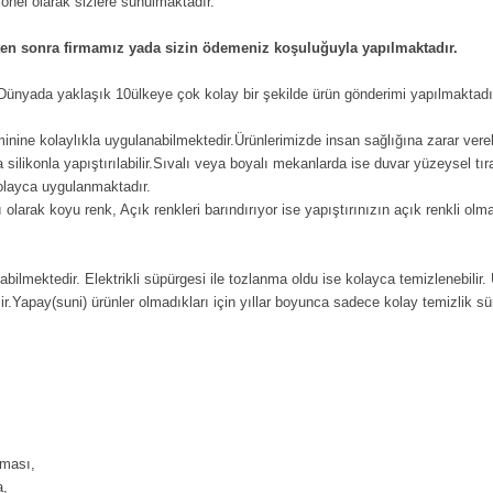
iyonel olarak sizlere sunulmaktadır.
kten sonra firmamız yada sizin ödemeniz koşuluğuyla yapılmaktadır.
n Dünyada yaklaşık 10ülkeye çok kolay bir şekilde ürün gönderimi yapılmaktadı
eminine kolaylıkla uygulanabilmektedir.Ürünlerimizde insan sağlığına zarar vere
ilikonla yapıştırılabilir.Sıvalı veya boyalı mekanlarda ise duvar yüzeysel tıra
kolayca uygulanmaktadır.
 olarak koyu renk, Açık renkleri barındırıyor ise yapıştırınızın açık renkli ol
labilmektedir. Elektrikli süpürgesi ile tozlanma oldu ise kolayca temizlenebilir.
ir.Yapay(suni) ürünler olmadıkları için yıllar boyunca sadece kolay temizlik süre
aması,
a,