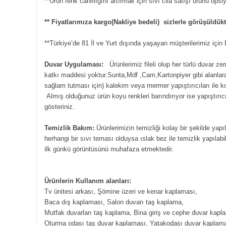
**Ürün renk canlılığını artırmak için sıvı cila satışı ürünü ops
** Fiyatlarımıza kargo(Nakliye bedeli) sizlerle görüşüldü
**Türkiye’de 81 İl ve Yurt dışında yaşayan müşterilerimiz içi
Duvar Uygulaması:
Ürünlerimiz fileli olup her türlü duvar z
katkı maddesi yoktur.Sunta,Mdf ,Cam,Kartonpiyer gibi alanlara s
sağlam tutması için) kalekim veya mermer yapıştırıcıları ile 
Almış olduğunuz ürün koyu renkleri barındırıyor ise yapıştırıcı
gösteriniz.
Temizlik Bakım:
Ürünlerimizin temizliği kolay bir şekilde yapı
herhangi bir sıvı teması olduysa ıslak bez ile temizlik yapılabil
ilk günkü görüntüsünü muhafaza etmektedir.
Ürünlerin Kullanım alanları:
Tv ünitesi arkası, Şömine üzeri ve kenar kaplaması,
Baca dış kaplaması, Salon duvarı taş kaplama,
Mutfak duvarları taş kaplama, Bina giriş ve cephe duvar kapl
Oturma odası taş duvar kaplaması, Yatakodası duvar kaplam