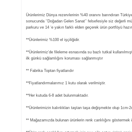
Ürünlerimiz Dünya rezervlerinin %40 oranını barındıran Türkiye
sonucunda ‘’Doğadan Gelen Sanat’’ felsefesiyle siz değerli m
parkuru ve 14 ‘e yakın farklı elden geçerek ürün portföyü hazı
**Ürünlerimiz %100 el işçiliğidir.
**Ürünlerimiz’de fileleme esnasında su bazlı tutkal kullanılmışt
ilk günkü sağlamlığını koruması sağlanmıştır
** Fabrika Toptan fiyatlarıdır
**Fiyatlandırmalarımız 1 kutu olarak verilmiştir.
**Her kutuda 6-8 adet bulunmaktadır.
**Ürünlerimizin kalınlıkları taştan taşa değişmekte olup 1cm-2
** Mağazamızda bulunan ürünlerin renk canlılığını göstermek iç