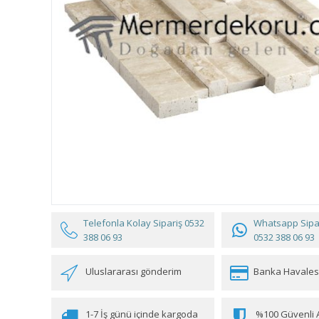
Telefonla Kolay Sipariş
0532
Whatsapp Sipar
388 06 93
0532 388 06 93
Uluslararası gönderim
Banka Havales
1-7 İş günü içinde kargoda
%100 Güvenli A