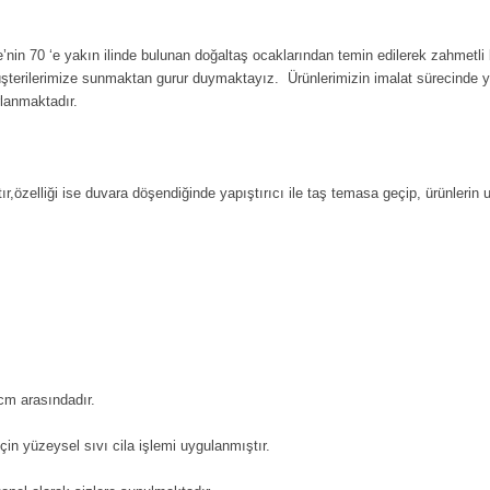
’nin 70 ‘e yakın ilinde bulunan doğaltaş ocaklarından temin edilerek zahmetli 
üşterilerimize sunmaktan gurur duymaktayız. Ürünlerimizin imalat sürecinde 
rlanmaktadır.
ır,özelliği ise duvara döşendiğinde yapıştırıcı ile taş temasa geçip, ürünlerin
cm arasındadır.
in yüzeysel sıvı cila işlemi uygulanmıştır.