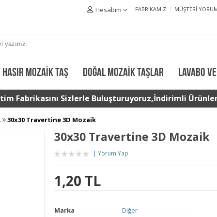
Hesabım
FABRIKAMIZ
MÜŞTERI YORUM
HASIR MOZAIK TAŞ
DOĞAL MOZAIK TAŞLAR
LAVABO VE
im Fabrikasını Sizlerle Buluşturuyoruz,İndirimli Ürünler 
k
30x30 Travertine 3D Mozaik
30x30 Travertine 3D Mozaik
Yorum Yap
1,20 TL
Marka
Diğer