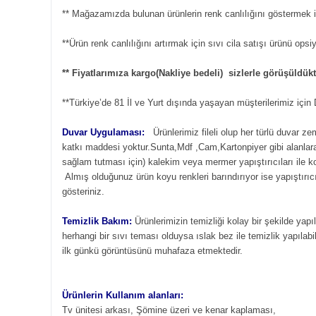
** Mağazamızda bulunan ürünlerin renk canlılığını göstermek iç
**Ürün renk canlılığını artırmak için sıvı cila satışı ürünü ops
** Fiyatlarımıza kargo(Nakliye bedeli) sizlerle görüşüldü
**Türkiye’de 81 İl ve Yurt dışında yaşayan müşterilerimiz içi
Duvar Uygulaması:
Ürünlerimiz fileli olup her türlü duvar z
katkı maddesi yoktur.Sunta,Mdf ,Cam,Kartonpiyer gibi alanlara s
sağlam tutması için) kalekim veya mermer yapıştırıcıları ile 
Almış olduğunuz ürün koyu renkleri barındırıyor ise yapıştırıcı
gösteriniz.
Temizlik Bakım:
Ürünlerimizin temizliği kolay bir şekilde yapı
herhangi bir sıvı teması olduysa ıslak bez ile temizlik yapılabil
ilk günkü görüntüsünü muhafaza etmektedir.
Ürünlerin Kullanım alanları:
Tv ünitesi arkası, Şömine üzeri ve kenar kaplaması,