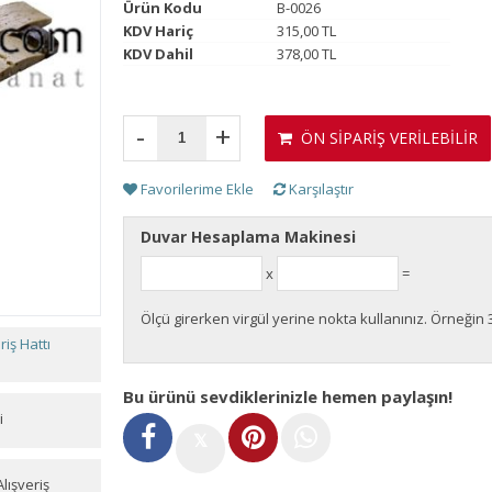
Ürün Kodu
B-0026
KDV Hariç
315,00 TL
KDV Dahil
378,00 TL
-
+
ÖN SİPARİŞ VERİLEBİLİR
Favorilerime Ekle
Karşılaştır
Duvar Hesaplama Makinesi
x
=
Ölçü girerken virgül yerine nokta kullanınız. Örneğin 
iş Hattı
Bu ürünü sevdiklerinizle hemen paylaşın!
i
𝕏
lışveriş