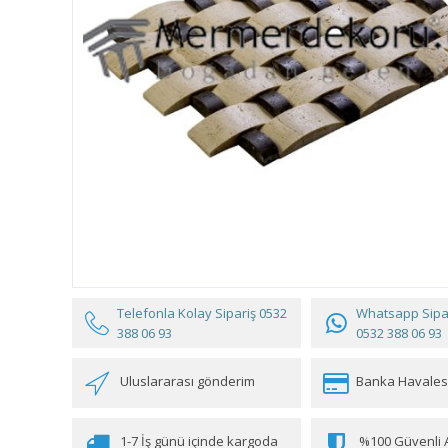
Telefonla Kolay Sipariş
0532
Whatsapp Sipar
388 06 93
0532 388 06 93
Uluslararası gönderim
Banka Havales
1-7 İş günü içinde kargoda
%100 Güvenli A