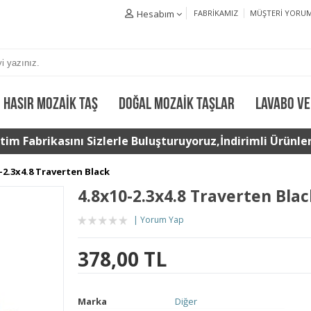
Hesabım
FABRIKAMIZ
MÜŞTERI YORUM
HASIR MOZAIK TAŞ
DOĞAL MOZAIK TAŞLAR
LAVABO VE
im Fabrikasını Sizlerle Buluşturuyoruz,İndirimli Ürünler 
-2.3x4.8 Traverten Black
4.8x10-2.3x4.8 Traverten Bla
Yorum Yap
378,00 TL
Marka
Diğer