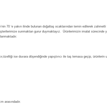
’nin 70 ‘e yakın ilinde bulunan doğaltaş ocaklarından temin edilerek zahmetli 
üşterilerimize sunmaktan gurur duymaktayız. Ürünlerimizin imalat sürecinde 
rlanmaktadır.
ır,özelliği ise duvara döşendiğinde yapıştırıcı ile taş temasa geçip, ürünlerin
cm arasındadır.