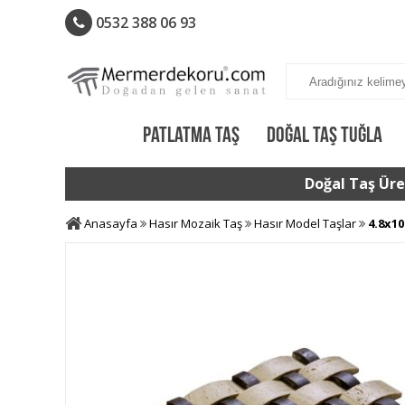
0532 388 06 93
PATLATMA TAŞ
DOĞAL TAŞ TUĞLA
Doğal Taş Üret
Anasayfa
Hasır Mozaik Taş
Hasır Model Taşlar
4.8x10