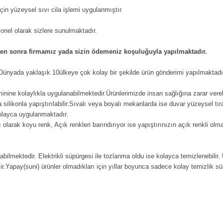
in yüzeysel sıvı cila işlemi uygulanmıştır.
iyonel olarak sizlere sunulmaktadır.
kten sonra firmamız yada sizin ödemeniz koşuluğuyla yapılmaktadır.
n Dünyada yaklaşık 10ülkeye çok kolay bir şekilde ürün gönderimi yapılmaktadı
eminine kolaylıkla uygulanabilmektedir.Ürünlerimizde insan sağlığına zarar vere
ilikonla yapıştırılabilir.Sıvalı veya boyalı mekanlarda ise duvar yüzeysel tıra
kolayca uygulanmaktadır.
 olarak koyu renk, Açık renkleri barındırıyor ise yapıştırınızın açık renkli ol
labilmektedir. Elektrikli süpürgesi ile tozlanma oldu ise kolayca temizlenebilir.
ir.Yapay(suni) ürünler olmadıkları için yıllar boyunca sadece kolay temizlik süre