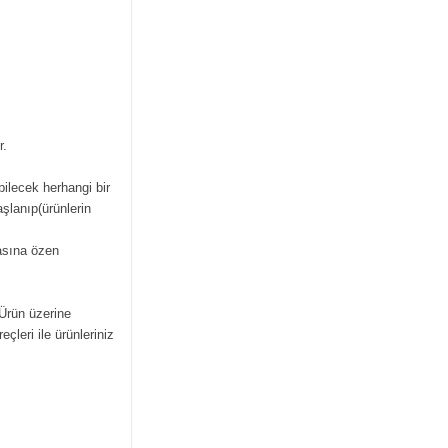
r.
bilecek herhangi bir
şlanıp(ürünlerin
masına özen
 Ürün üzerine
çleri ile ürünleriniz