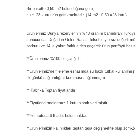
Bir pakette 0,50 m2 bulunduğuna göre;
size 28 kutu ürün gerekmektedir. (14 m2
÷0,50 =28 kutu)
Ürünlerimiz Dünya rezervlerinin %40 oranını barındıran Türkiye
sonucunda ‘’Doğadan Gelen Sanat’’ felsefesiyle siz değerli m
parkuru ve 14 ‘e yakın farklı elden geçerek ürün portföyü hazı
**Ürünlerimiz %100 el işçiliğidir.
**Ürünlerimiz’de fileleme esnasında su bazlı tutkal kullanılmışt
ilk günkü sağlamlığını koruması sağlanmıştır
** Fabrika Toptan fiyatlarıdır
**Fiyatlandırmalarımız 1 kutu olarak verilmiştir.
**Her kutuda 6-8 adet bulunmaktadır.
**Ürünlerimizin kalınlıkları taştan taşa değişmekte olup 1cm-2