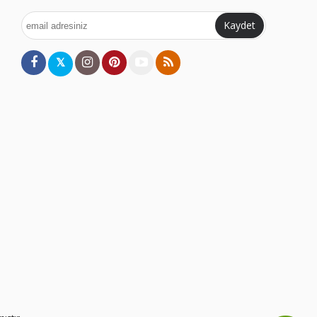
Kaydet
𝕏