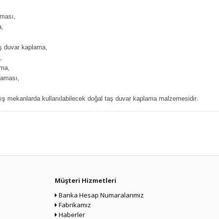
aması,
a,
aş duvar kaplama,
,
ama,
laması,
.
ış mekanlarda kullanılabilecek doğal taş duvar kaplama malzemesidir
Müşteri Hizmetleri
Banka Hesap Numaralarımız
Fabrikamız
Haberler