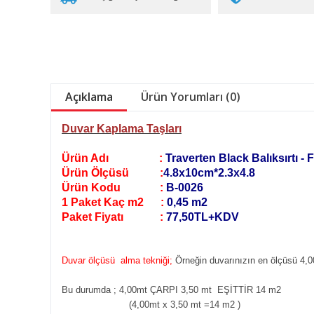
Açıklama
Ürün Yorumları (0)
Duvar Kaplama Taşları
Ürün Adı :
Traverten Black Balıksırtı - Fi
Ürün Ölçüsü :
4.8x10cm*2.3x4.8
Ürün Kodu :
B-0026
1 Paket Kaç m2 :
0,45 m2
Paket Fiyatı :
77,50TL+KDV
Duvar ölçüsü alma tekniği;
Örneğin duvarınızın en ölçüsü 4,0
Bu durumda ; 4,00mt ÇARPI 3,50 mt EŞİTTİR 14 m2
(4,00mt x 3,50 mt =14 m2
)