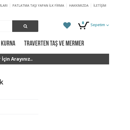
LARI
PATLATMA TAŞI YAPAN İLK FIRMA
HAKKIMIZDA
İLETIŞIM
0
Sepetim
 KURNA
TRAVERTEN TAŞ VE MERMER
İçin Arayınız..
ck