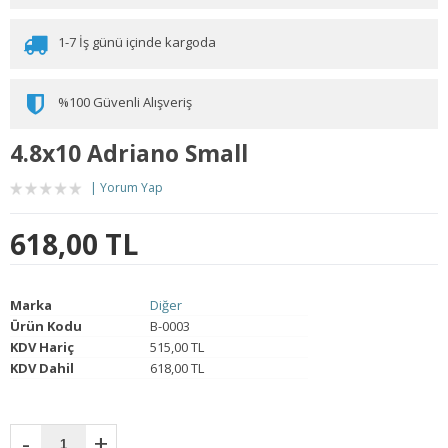
1-7 İş günü içinde kargoda
%100 Güvenli Alışveriş
4.8x10 Adriano Small
Yorum Yap
618,00 TL
Marka
Diğer
Ürün Kodu
B-0003
KDV Hariç
515,00 TL
KDV Dahil
618,00 TL
-
+