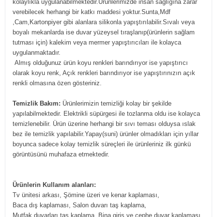
kolaylıkla uygulanabilmektedir.Ürünlerimizde insan sağlığına zarar
verebilecek herhangi bir katkı maddesi yoktur.Sunta,Mdf
,Cam,Kartonpiyer gibi alanlara silikonla yapıştırılabilir.Sıvalı veya
boyalı mekanlarda ise duvar yüzeysel tıraşlanıp(ürünlerin sağlam
tutması için) kalekim veya mermer yapıştırıcıları ile kolayca
uygulanmaktadır.
Almış olduğunuz ürün koyu renkleri barındırıyor ise yapıştırıcı
olarak koyu renk, Açık renkleri barındırıyor ise yapıştırınızın açık
renkli olmasına özen gösteriniz.
Temizlik Bakım:
Ürünlerimizin temizliği kolay bir şekilde
yapılabilmektedir. Elektrikli süpürgesi ile tozlanma oldu ise kolayca
temizlenebilir. Ürün üzerine herhangi bir sıvı teması olduysa ıslak
bez ile temizlik yapılabilir.Yapay(suni) ürünler olmadıkları için yıllar
boyunca sadece kolay temizlik süreçleri ile ürünleriniz ilk günkü
görüntüsünü muhafaza etmektedir.
Ürünlerin Kullanım alanları:
Tv ünitesi arkası, Şömine üzeri ve kenar kaplaması,
Baca dış kaplaması, Salon duvarı taş kaplama,
Mutfak duvarları taş kaplama, Bina giriş ve cephe duvar kaplaması,