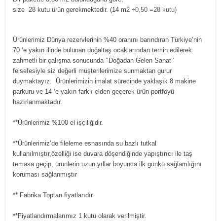
size 28 kutu ürün gerekmektedir. (14 m2
÷0,50 =28 kutu)
Ürünlerimiz Dünya rezervlerinin %40 oranını barındıran Türkiye’nin
70 ‘e yakın ilinde bulunan doğaltaş ocaklarından temin edilerek
zahmetli bir çalışma sonucunda ‘’Doğadan Gelen Sanat’’
felsefesiyle siz değerli müşterilerimize sunmaktan gurur
duymaktayız. Ürünlerimizin imalat sürecinde yaklaşık 8 makine
parkuru ve 14 ‘e yakın farklı elden geçerek ürün portföyü
hazırlanmaktadır.
**Ürünlerimiz %100 el işçiliğidir.
**Ürünlerimiz’de fileleme esnasında su bazlı tutkal
kullanılmıştır,özelliği ise duvara döşendiğinde yapıştırıcı ile taş
temasa geçip, ürünlerin uzun yıllar boyunca ilk günkü sağlamlığını
koruması sağlanmıştır
** Fabrika Toptan fiyatlarıdır
**Fiyatlandırmalarımız 1 kutu olarak verilmiştir.