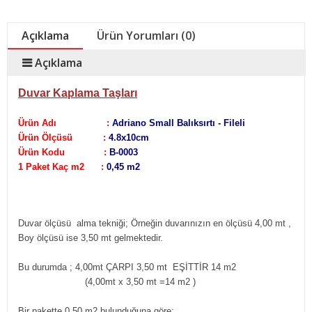
Açıklama
Ürün Yorumları (0)
Açıklama
Duvar Kaplama Taşları
Ürün Adı :
Adriano Small Balıksırtı - Fileli
Ürün Ölçüsü :
4.8x10cm
Ürün Kodu :
B-0003
1 Paket Kaç m2 :
0,45 m2
Duvar ölçüsü alma tekniği;
Örneğin duvarınızın en ölçüsü 4,00 mt ,
Boy ölçüsü ise 3,50 mt gelmektedir.
Bu durumda ; 4,00mt ÇARPI 3,50 mt EŞİTTİR 14 m2
(4,00mt x 3,50 mt =14 m2
)
Bir pakette 0,50 m2 bulunduğuna göre;