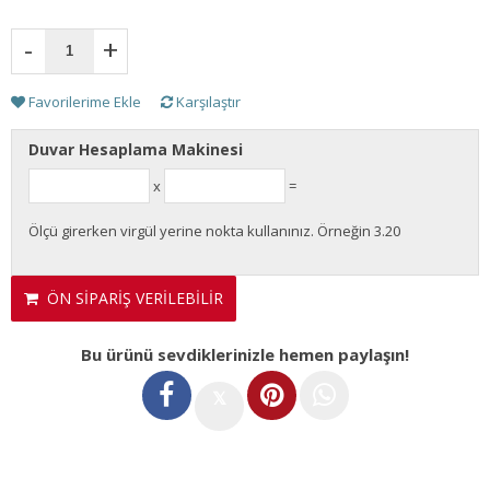
-
+
Favorilerime Ekle
Karşılaştır
Duvar Hesaplama Makinesi
x
=
Ölçü girerken virgül yerine nokta kullanınız. Örneğin 3.20
ÖN SİPARİŞ VERİLEBİLİR
Bu ürünü sevdiklerinizle hemen paylaşın!
𝕏