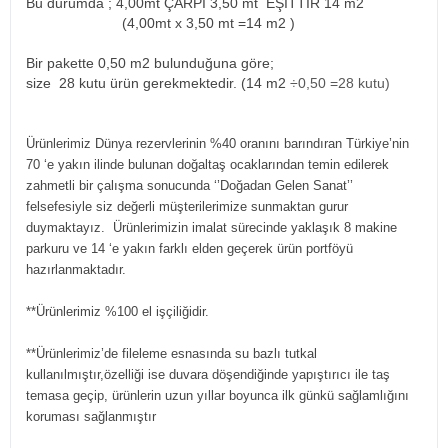
Bu durumda ; 4,00mt ÇARPI 3,50 mt EŞİTTİR 14 m2
(4,00mt x 3,50 mt =14 m2
)
Bir pakette 0,50 m2 bulunduğuna göre;
size 28 kutu ürün gerekmektedir. (14 m2
÷0,50 =28 kutu)
Ürünlerimiz Dünya rezervlerinin %40 oranını barındıran Türkiye’nin
70 ‘e yakın ilinde bulunan doğaltaş ocaklarından temin edilerek
zahmetli bir çalışma sonucunda ‘’Doğadan Gelen Sanat’’
felsefesiyle siz değerli müşterilerimize sunmaktan gurur
duymaktayız. Ürünlerimizin imalat sürecinde yaklaşık 8 makine
parkuru ve 14 ‘e yakın farklı elden geçerek ürün portföyü
hazırlanmaktadır.
**Ürünlerimiz %100 el işçiliğidir.
**Ürünlerimiz’de fileleme esnasında su bazlı tutkal
kullanılmıştır,özelliği ise duvara döşendiğinde yapıştırıcı ile taş
temasa geçip, ürünlerin uzun yıllar boyunca ilk günkü sağlamlığını
koruması sağlanmıştır