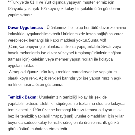
**Türkiye’de 81 İl ve Yurt dışında yaşayan müşterilerimiz için
Dünyada yaklaşık 10ülkeye çok kolay bir şekilde ürün gönderimi
yapılmaktadır.
Duvar Uygulaması:
Ürünlerimiz fileli olup her türlü duvar zeminine
kolaylıkla uygulanabilmektedir.Ürünlerimizde insan sağlığına zarar
verebilecek herhangi bir katkı maddesi yoktur.Sunta,Mdf
,Cam,Kartonpiyer gibi alanlara silikonla yapıştırılabilir.Sıvalı veya
boyalı mekanlarda ise duvar yüzeysel tıraşlanıp(ürünlerin sağlam
tutması için) kalekim veya mermer yapıştırıcıları ile kolayca
uygulanmaktadır.
Almış olduğunuz ürün koyu renkleri barındırıyor ise yapıştırıcı
olarak koyu renk, Açık renkleri barındırıyor ise yapıştırınızın açık
renkli olmasına özen gösteriniz.
Temizlik Bakım:
Ürünlerimizin temizliği kolay bir şekilde
yapılabilmektedir. Elektrikli süpürgesi ile tozlanma oldu ise kolayca
temizlenebilir. Ürün üzerine herhangi bir sıvı teması olduysa ıslak
bez ile temizlik yapılabilir.Yapay(suni) ürünler olmadıkları için yıllar
boyunca sadece kolay temizlik süreçleri ile ürünleriniz ilk günkü
görüntüsünü muhafaza etmektedir.