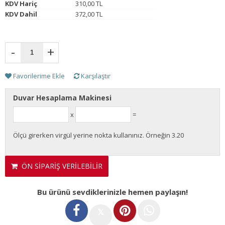
KDV Hariç
310,00 TL
KDV Dahil
372,00 TL
-
+
Favorilerime Ekle
Karşılaştır
Duvar Hesaplama Makinesi
x
=
Ölçü girerken virgül yerine nokta kullanınız. Örneğin 3.20
ÖN SİPARİŞ VERİLEBİLİR
Bu ürünü sevdiklerinizle hemen paylaşın!
𝕏