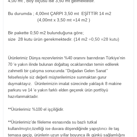
4,00 mt , Boy ölçüsü ise 3,50 mt gelmektedir.
Bu durumda ; 4,00mt ÇARPI 3,50 mt EŞİTTİR 14 m2
(4,00mt x 3,50 mt =14 m2
)
Bir pakette 0,50 m2 bulunduğuna göre;
size 28 kutu ürün gerekmektedir. (14 m2
÷0,50 =28 kutu)
Ürünlerimiz Dünya rezervlerinin %40 oranını barındıran Türkiye’nin
70 ‘e yakın ilinde bulunan doğaltaş ocaklarından temin edilerek
zahmetli bir çalışma sonucunda ‘’Doğadan Gelen Sanat’’
felsefesiyle siz değerli müşterilerimize sunmaktan gurur
duymaktayız. Ürünlerimizin imalat sürecinde yaklaşık 8 makine
parkuru ve 14 ‘e yakın farklı elden geçerek ürün portföyü
hazırlanmaktadır.
**Ürünlerimiz %100 el işçiliğidir.
**Ürünlerimiz’de fileleme esnasında su bazlı tutkal
kullanılmıştır,özelliği ise duvara döşendiğinde yapıştırıcı ile taş
temasa geçip, ürünlerin uzun yıllar boyunca ilk günkü sağlamlığını