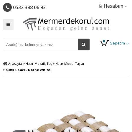
Hesabım
0532 388 06 93
0
Sepetim
Anasayfa
Hasır Mozaik Taş
Hasır Model Taşlar
4.8x4.8-4.8x10 Noche White