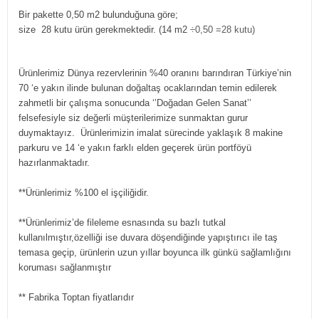
Bir pakette 0,50 m2 bulunduğuna göre;
size 28 kutu ürün gerekmektedir. (14 m2
÷0,50 =28 kutu)
Ürünlerimiz Dünya rezervlerinin %40 oranını barındıran Türkiye’nin
70 ‘e yakın ilinde bulunan doğaltaş ocaklarından temin edilerek
zahmetli bir çalışma sonucunda ‘’Doğadan Gelen Sanat’’
felsefesiyle siz değerli müşterilerimize sunmaktan gurur
duymaktayız. Ürünlerimizin imalat sürecinde yaklaşık 8 makine
parkuru ve 14 ‘e yakın farklı elden geçerek ürün portföyü
hazırlanmaktadır.
**Ürünlerimiz %100 el işçiliğidir.
**Ürünlerimiz’de fileleme esnasında su bazlı tutkal
kullanılmıştır,özelliği ise duvara döşendiğinde yapıştırıcı ile taş
temasa geçip, ürünlerin uzun yıllar boyunca ilk günkü sağlamlığını
koruması sağlanmıştır
** Fabrika Toptan fiyatlarıdır