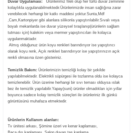
Duvar Uygulaması:
Ürünlerimiz fileli olup her türlü duvar zeminine
kolaylıkla uygulanabilmektedir.Ürünlerimizde insan sağlığına zarar
verebilecek herhangi bir katkı maddesi yoktur.Sunta,Mdf
,Cam,Kartonpiyer gibi alanlara silikonla yapıştırılabilir.Sıvalı veya
boyalı mekanlarda ise duvar yüzeysel tıraşlanıp(ürünlerin sağlam
tutması için) kalekim veya mermer yapıştırıcıları ile kolayca
uygulanmaktadır.
Almış olduğunuz ürün koyu renkleri barındırıyor ise yapıştırıcı
olarak koyu renk, Açık renkleri barındırıyor ise yapıştırınızın açık
renkli olmasına özen gösteriniz.
Temizlik Bakım:
Ürünlerimizin temizliği kolay bir şekilde
yapılabilmektedir. Elektrikli süpürgesi ile tozlanma oldu ise kolayca
temizlenebilir. Ürün üzerine herhangi bir sıvı teması olduysa ıslak
bez ile temizlik yapılabilir.Yapay(suni) ürünler olmadıkları için yıllar
boyunca sadece kolay temizlik süreçleri ile ürünleriniz ilk günkü
görüntüsünü muhafaza etmektedir.
Ürünlerin Kullanım alanları:
Tv ünitesi arkası, Şömine üzeri ve kenar kaplaması,
Baca dış kaplaması, Salon duvarı taş kaplama,