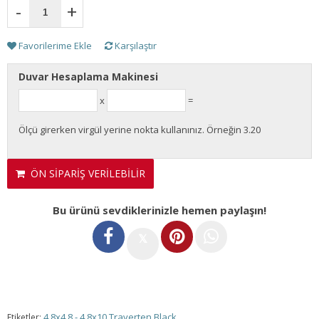
-
+
Favorilerime Ekle
Karşılaştır
Duvar Hesaplama Makinesi
x
=
Ölçü girerken virgül yerine nokta kullanınız. Örneğin 3.20
ÖN SİPARİŞ VERİLEBİLİR
Bu ürünü sevdiklerinizle hemen paylaşın!
𝕏
4.8x4.8 - 4.8x10 Traverten Black
Etiketler: