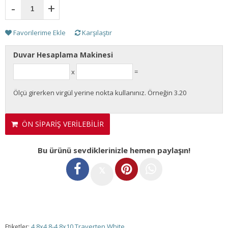
-
+
Favorilerime Ekle
Karşılaştır
Duvar Hesaplama Makinesi
x
=
Ölçü girerken virgül yerine nokta kullanınız. Örneğin 3.20
ÖN SİPARİŞ VERİLEBİLİR
Bu ürünü sevdiklerinizle hemen paylaşın!
𝕏
4.8x4.8-4.8x10 Traverten White
Etiketler: