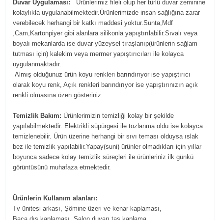
Duvar Uygulaması:
Ürünlerimiz fileli olup her türlü duvar zeminine
kolaylıkla uygulanabilmektedir.Ürünlerimizde insan sağlığına zarar
verebilecek herhangi bir katkı maddesi yoktur.Sunta,Mdf
,Cam,Kartonpiyer gibi alanlara silikonla yapıştırılabilir.Sıvalı veya
boyalı mekanlarda ise duvar yüzeysel tıraşlanıp(ürünlerin sağlam
tutması için) kalekim veya mermer yapıştırıcıları ile kolayca
uygulanmaktadır.
Almış olduğunuz ürün koyu renkleri barındırıyor ise yapıştırıcı
olarak koyu renk, Açık renkleri barındırıyor ise yapıştırınızın açık
renkli olmasına özen gösteriniz.
Temizlik Bakım:
Ürünlerimizin temizliği kolay bir şekilde
yapılabilmektedir. Elektrikli süpürgesi ile tozlanma oldu ise kolayca
temizlenebilir. Ürün üzerine herhangi bir sıvı teması olduysa ıslak
bez ile temizlik yapılabilir.Yapay(suni) ürünler olmadıkları için yıllar
boyunca sadece kolay temizlik süreçleri ile ürünleriniz ilk günkü
görüntüsünü muhafaza etmektedir.
Ürünlerin Kullanım alanları:
Tv ünitesi arkası, Şömine üzeri ve kenar kaplaması,
Baca dış kaplaması, Salon duvarı taş kaplama,