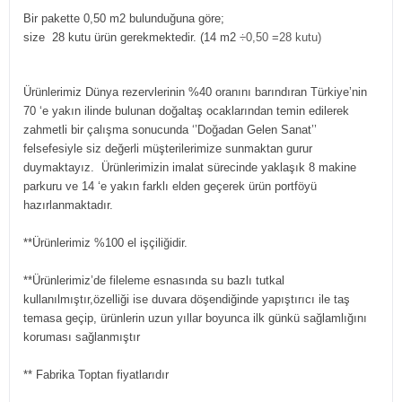
Bir pakette 0,50 m2 bulunduğuna göre;
size 28 kutu ürün gerekmektedir. (14 m2
÷0,50 =28 kutu)
Ürünlerimiz Dünya rezervlerinin %40 oranını barındıran Türkiye’nin
70 ‘e yakın ilinde bulunan doğaltaş ocaklarından temin edilerek
zahmetli bir çalışma sonucunda ‘’Doğadan Gelen Sanat’’
felsefesiyle siz değerli müşterilerimize sunmaktan gurur
duymaktayız. Ürünlerimizin imalat sürecinde yaklaşık 8 makine
parkuru ve 14 ‘e yakın farklı elden geçerek ürün portföyü
hazırlanmaktadır.
**Ürünlerimiz %100 el işçiliğidir.
**Ürünlerimiz’de fileleme esnasında su bazlı tutkal
kullanılmıştır,özelliği ise duvara döşendiğinde yapıştırıcı ile taş
temasa geçip, ürünlerin uzun yıllar boyunca ilk günkü sağlamlığını
koruması sağlanmıştır
** Fabrika Toptan fiyatlarıdır