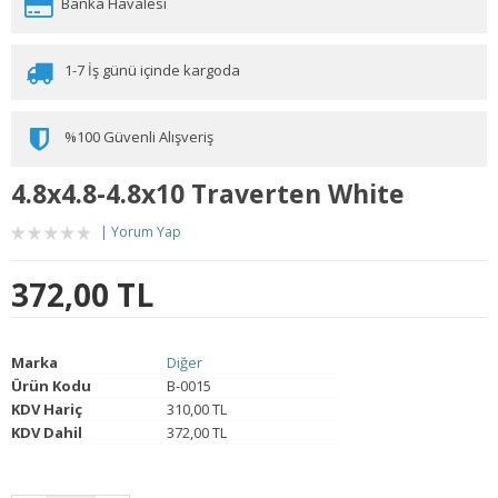
Banka Havalesi
1-7 İş günü içinde kargoda
%100 Güvenli Alışveriş
4.8x4.8-4.8x10 Traverten White
Yorum Yap
372,00 TL
Marka
Diğer
Ürün Kodu
B-0015
KDV Hariç
310,00 TL
KDV Dahil
372,00 TL