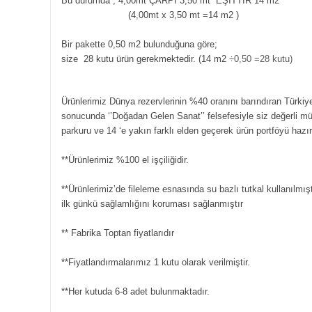
Bu durumda ; 4,00mt ÇARPI 3,50 mt EŞİTTİR 14 m2
(4,00mt x 3,50 mt =14 m2
)
Bir pakette 0,50 m2 bulunduğuna göre;
size 28 kutu ürün gerekmektedir. (14 m2
÷0,50 =28 kutu)
Ürünlerimiz Dünya rezervlerinin %40 oranını barındıran Türkiye
sonucunda ‘’Doğadan Gelen Sanat’’ felsefesiyle siz değerli m
parkuru ve 14 ‘e yakın farklı elden geçerek ürün portföyü hazı
**Ürünlerimiz %100 el işçiliğidir.
**Ürünlerimiz’de fileleme esnasında su bazlı tutkal kullanılmışt
ilk günkü sağlamlığını koruması sağlanmıştır
** Fabrika Toptan fiyatlarıdır
**Fiyatlandırmalarımız 1 kutu olarak verilmiştir.
**Her kutuda 6-8 adet bulunmaktadır.