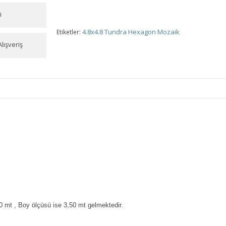
i
4.8x4.8 Tundra Hexagon Mozaik
Etiketler:
lışveriş
0 mt , Boy ölçüsü ise 3,50 mt gelmektedir.