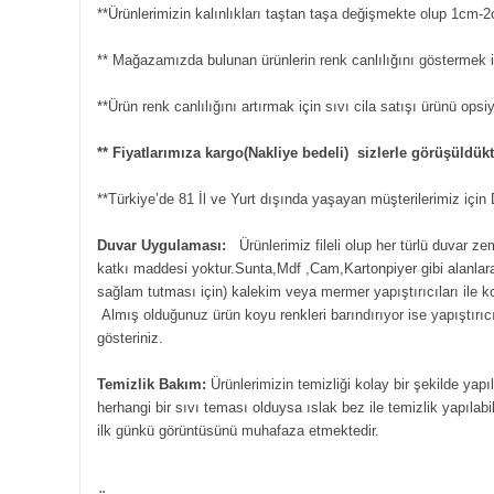
**Ürünlerimizin kalınlıkları taştan taşa değişmekte olup 1cm-2
** Mağazamızda bulunan ürünlerin renk canlılığını göstermek iç
**Ürün renk canlılığını artırmak için sıvı cila satışı ürünü ops
** Fiyatlarımıza kargo(Nakliye bedeli) sizlerle görüşüldü
**Türkiye’de 81 İl ve Yurt dışında yaşayan müşterilerimiz içi
Duvar Uygulaması:
Ürünlerimiz fileli olup her türlü duvar z
katkı maddesi yoktur.Sunta,Mdf ,Cam,Kartonpiyer gibi alanlara s
sağlam tutması için) kalekim veya mermer yapıştırıcıları ile 
Almış olduğunuz ürün koyu renkleri barındırıyor ise yapıştırıcı
gösteriniz.
Temizlik Bakım:
Ürünlerimizin temizliği kolay bir şekilde yapı
herhangi bir sıvı teması olduysa ıslak bez ile temizlik yapılabil
ilk günkü görüntüsünü muhafaza etmektedir.