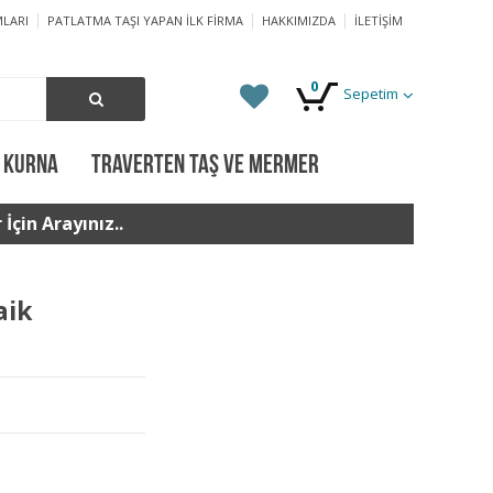
LARI
PATLATMA TAŞI YAPAN İLK FIRMA
HAKKIMIZDA
İLETIŞIM
0
Sepetim
 KURNA
TRAVERTEN TAŞ VE MERMER
İçin Arayınız..
aik