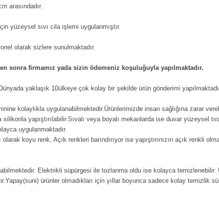
cm arasındadır.
in yüzeysel sıvı cila işlemi uygulanmıştır.
iyonel olarak sizlere sunulmaktadır.
kten sonra firmamız yada sizin ödemeniz koşuluğuyla yapılmaktadır.
n Dünyada yaklaşık 10ülkeye çok kolay bir şekilde ürün gönderimi yapılmaktadı
eminine kolaylıkla uygulanabilmektedir.Ürünlerimizde insan sağlığına zarar vere
ilikonla yapıştırılabilir.Sıvalı veya boyalı mekanlarda ise duvar yüzeysel tıra
kolayca uygulanmaktadır.
 olarak koyu renk, Açık renkleri barındırıyor ise yapıştırınızın açık renkli ol
labilmektedir. Elektrikli süpürgesi ile tozlanma oldu ise kolayca temizlenebilir.
ir.Yapay(suni) ürünler olmadıkları için yıllar boyunca sadece kolay temizlik süre