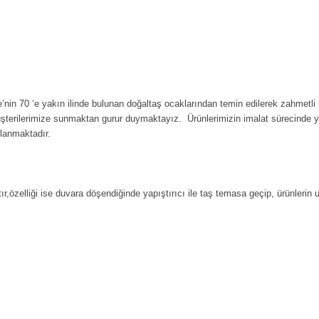
’nin 70 ‘e yakın ilinde bulunan doğaltaş ocaklarından temin edilerek zahmetli 
üşterilerimize sunmaktan gurur duymaktayız. Ürünlerimizin imalat sürecinde 
rlanmaktadır.
ır,özelliği ise duvara döşendiğinde yapıştırıcı ile taş temasa geçip, ürünlerin