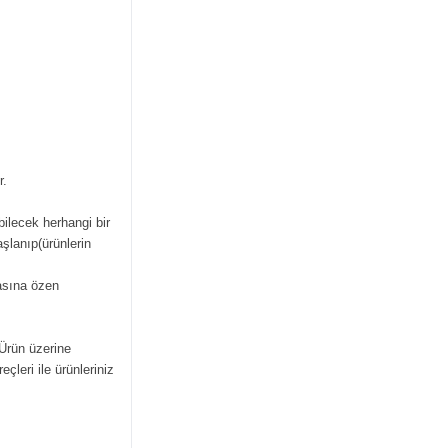
r.
bilecek herhangi bir
şlanıp(ürünlerin
masına özen
 Ürün üzerine
çleri ile ürünleriniz