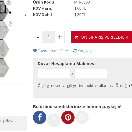
Ürün Kodu
MH-0008
KDV Hariç
1,00 TL
KDV Dahil
1,20 TL
-
+
ÖN SİPARİŞ VERİLEBİLİR
Favorilerime Ekle
Karşılaştır
Duvar Hesaplama Makinesi
x
=
Ölçü girerken virgül yerine nokta kullanınız. Örneğin 
Bu ürünü sevdiklerinizle hemen paylaşın!
𝕏
iş Hattı