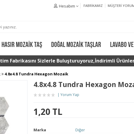
Hesabım
FABRIKAMIZ
MÜŞTERI YORUM
HASIR MOZAIK TAŞ
DOĞAL MOZAIK TAŞLAR
LAVABO VE
im Fabrikasını Sizlerle Buluşturuyoruz,İndirimli Ürünler 
k
4.8x4.8 Tundra Hexagon Mozaik
4.8x4.8 Tundra Hexagon Moz
Yorum Yap
1,20 TL
Marka
Diğer