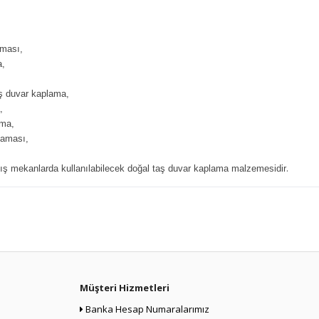
aması,
a,
aş duvar kaplama,
,
ama,
laması,
.
ış mekanlarda kullanılabilecek doğal taş duvar kaplama malzemesidir
Müşteri Hizmetleri
Banka Hesap Numaralarımız