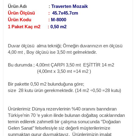
Ürün Adı :
Traverten Mozaik
Ürün Ölçüsü :
45.7x45.7cm
Ürün Kodu :
M-8000
1 Paket Kaç m2 :
0,50 m2
Duvar ölçüsü alma tekniği;
Örneğin duvarınızın en ölçüsü
4,00 mt , Boy ölçüsü ise 3,50 mt gelmektedir.
Bu durumda ; 4,00mt ÇARPI 3,50 mt EŞİTTİR 14 m2
(4,00mt x 3,50 mt =14 m2
)
Bir pakette 0,50 m2 bulunduğuna göre;
size 28 kutu ürün gerekmektedir. (14 m2
÷0,50 =28 kutu)
Ürünlerimiz Dünya rezervlerinin %40 oranını barındıran
Türkiye’nin 70 ‘e yakın ilinde bulunan doğaltaş ocaklarından
temin edilerek zahmetli bir çalışma sonucunda ‘’Doğadan
Gelen Sanat’’ felsefesiyle siz değerli müşterilerimize
sunmaktan gurur duymaktayız. Ürünlerimizin imalat