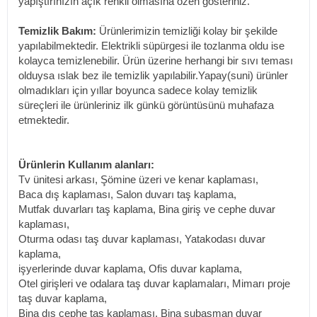
yapıştırınızın açık renkli olmasına özen gösteriniz.
Temizlik Bakım:
Ürünlerimizin temizliği kolay bir şekilde
yapılabilmektedir. Elektrikli süpürgesi ile tozlanma oldu ise
kolayca temizlenebilir. Ürün üzerine herhangi bir sıvı teması
olduysa ıslak bez ile temizlik yapılabilir.Yapay(suni) ürünler
olmadıkları için yıllar boyunca sadece kolay temizlik
süreçleri ile ürünleriniz ilk günkü görüntüsünü muhafaza
etmektedir.
Ürünlerin Kullanım alanları:
Tv ünitesi arkası, Şömine üzeri ve kenar kaplaması,
Baca dış kaplaması, Salon duvarı taş kaplama,
Mutfak duvarları taş kaplama, Bina giriş ve cephe duvar
kaplaması,
Oturma odası taş duvar kaplaması, Yatakodası duvar
kaplama,
işyerlerinde duvar kaplama, Ofis duvar kaplama,
Otel girişleri ve odalara taş duvar kaplamaları, Mimarı proje
taş duvar kaplama,
Bina dış cephe taş kaplaması, Bina subasman duvar