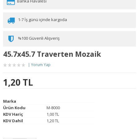
Banka Havalesi
1-7 İş günü içinde kargoda
%100 Güvenli Alışveriş
45.7x45.7 Traverten Mozaik
Yorum Yap
1,20 TL
Marka
Ürün Kodu
M-8000
KDV Hariç
1,00 TL
KDV Dahil
1,20 TL