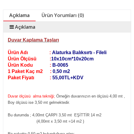
Açıklama
Ürün Yorumları (0)
Açıklama
Duvar Kaplama Taşları
Ürün Adı :
Alaturka Balıksırtı - Fileli
Ürün Ölçüsü :
10x10cm*10x20cm
Ürün Kodu :
B-0065
1 Paket Kaç m2 :
0,50 m2
Paket Fiyatı :
55,00TL+KDV
Duvar ölçüsü alma tekniği;
Örneğin duvarınızın en ölçüsü 4,00 mt ,
Boy ölçüsü ise 3,50 mt gelmektedir.
Bu durumda ; 4,00mt ÇARPI 3,50 mt EŞİTTİR 14 m2
(4,00mt x 3,50 mt =14 m2
)
Bir pakette 0,50 m2 bulunduğuna göre;