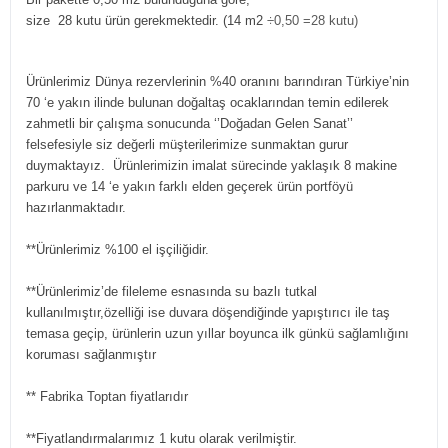
size 28 kutu ürün gerekmektedir. (14 m2
÷0,50 =28 kutu)
Ürünlerimiz Dünya rezervlerinin %40 oranını barındıran Türkiye’nin
70 ‘e yakın ilinde bulunan doğaltaş ocaklarından temin edilerek
zahmetli bir çalışma sonucunda ‘’Doğadan Gelen Sanat’’
felsefesiyle siz değerli müşterilerimize sunmaktan gurur
duymaktayız. Ürünlerimizin imalat sürecinde yaklaşık 8 makine
parkuru ve 14 ‘e yakın farklı elden geçerek ürün portföyü
hazırlanmaktadır.
**Ürünlerimiz %100 el işçiliğidir.
**Ürünlerimiz’de fileleme esnasında su bazlı tutkal
kullanılmıştır,özelliği ise duvara döşendiğinde yapıştırıcı ile taş
temasa geçip, ürünlerin uzun yıllar boyunca ilk günkü sağlamlığını
koruması sağlanmıştır
** Fabrika Toptan fiyatlarıdır
**Fiyatlandırmalarımız 1 kutu olarak verilmiştir.