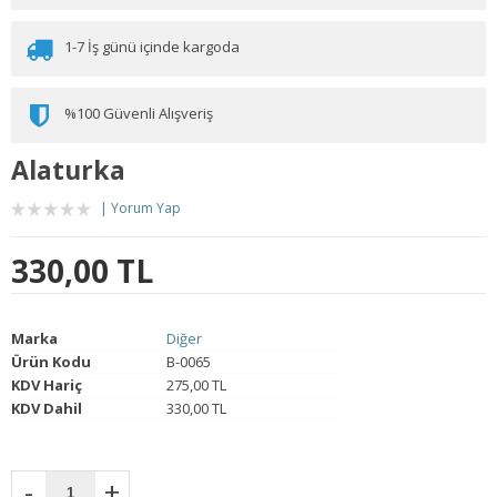
1-7 İş günü içinde kargoda
%100 Güvenli Alışveriş
Alaturka
Yorum Yap
330,00 TL
Marka
Diğer
Ürün Kodu
B-0065
KDV Hariç
275,00 TL
KDV Dahil
330,00 TL
-
+