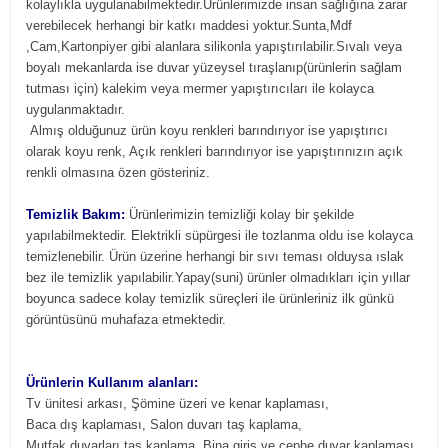
kolaylıkla uygulanabilmektedir.Ürünlerimizde insan sağlığına zarar
verebilecek herhangi bir katkı maddesi yoktur.Sunta,Mdf
,Cam,Kartonpiyer gibi alanlara silikonla yapıştırılabilir.Sıvalı veya
boyalı mekanlarda ise duvar yüzeysel tıraşlanıp(ürünlerin sağlam
tutması için) kalekim veya mermer yapıştırıcıları ile kolayca
uygulanmaktadır.
Almış olduğunuz ürün koyu renkleri barındırıyor ise yapıştırıcı
olarak koyu renk, Açık renkleri barındırıyor ise yapıştırınızın açık
renkli olmasına özen gösteriniz.
Temizlik Bakım:
Ürünlerimizin temizliği kolay bir şekilde
yapılabilmektedir. Elektrikli süpürgesi ile tozlanma oldu ise kolayca
temizlenebilir. Ürün üzerine herhangi bir sıvı teması olduysa ıslak
bez ile temizlik yapılabilir.Yapay(suni) ürünler olmadıkları için yıllar
boyunca sadece kolay temizlik süreçleri ile ürünleriniz ilk günkü
görüntüsünü muhafaza etmektedir.
Ürünlerin Kullanım alanları:
Tv ünitesi arkası, Şömine üzeri ve kenar kaplaması,
Baca dış kaplaması, Salon duvarı taş kaplama,
Mutfak duvarları taş kaplama, Bina giriş ve cephe duvar kaplaması,