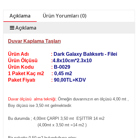
Açıklama
Ürün Yorumları (0)
Açıklama
Duvar Kaplama Taşları
Ürün Adı :
Dark Galaxy Balıksırtı - Filei
Ürün Ölçüsü :
4.8x10cm*2.3x10
Ürün Kodu :
B-0029
1 Paket Kaç m2 :
0,45 m2
Paket Fiyatı :
90,00TL+KDV
Duvar ölçüsü alma tekniği;
Örneğin duvarınızın en ölçüsü 4,00 mt ,
Boy ölçüsü ise 3,50 mt gelmektedir.
Bu durumda ; 4,00mt ÇARPI 3,50 mt EŞİTTİR 14 m2
(4,00mt x 3,50 mt =14 m2
)
Bir pakette 0,50 m2 bulunduğuna göre;