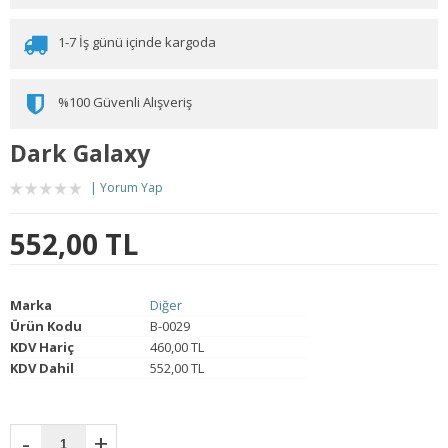
1-7 İş günü içinde kargoda
%100 Güvenli Alışveriş
Dark Galaxy
Yorum Yap
552,00 TL
Marka
Diğer
Ürün Kodu
B-0029
KDV Hariç
460,00 TL
KDV Dahil
552,00 TL
-
+