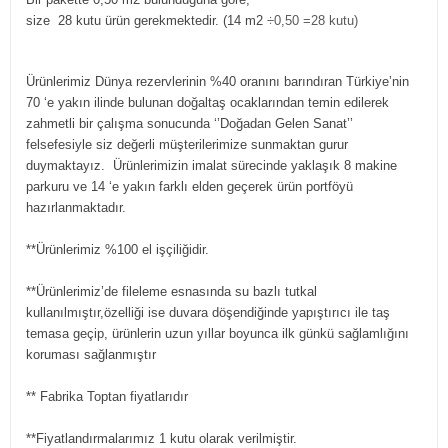
size 28 kutu ürün gerekmektedir. (14 m2
÷0,50 =28 kutu)
Ürünlerimiz Dünya rezervlerinin %40 oranını barındıran Türkiye’nin
70 ‘e yakın ilinde bulunan doğaltaş ocaklarından temin edilerek
zahmetli bir çalışma sonucunda ‘’Doğadan Gelen Sanat’’
felsefesiyle siz değerli müşterilerimize sunmaktan gurur
duymaktayız. Ürünlerimizin imalat sürecinde yaklaşık 8 makine
parkuru ve 14 ‘e yakın farklı elden geçerek ürün portföyü
hazırlanmaktadır.
**Ürünlerimiz %100 el işçiliğidir.
**Ürünlerimiz’de fileleme esnasında su bazlı tutkal
kullanılmıştır,özelliği ise duvara döşendiğinde yapıştırıcı ile taş
temasa geçip, ürünlerin uzun yıllar boyunca ilk günkü sağlamlığını
koruması sağlanmıştır
** Fabrika Toptan fiyatlarıdır
**Fiyatlandırmalarımız 1 kutu olarak verilmiştir.