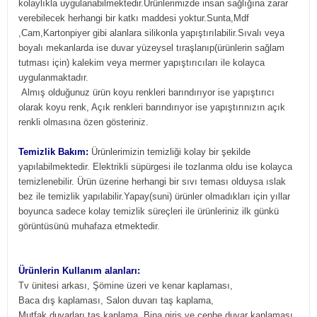
kolaylıkla uygulanabilmektedir.Ürünlerimizde insan sağlığına zarar
verebilecek herhangi bir katkı maddesi yoktur.Sunta,Mdf
,Cam,Kartonpiyer gibi alanlara silikonla yapıştırılabilir.Sıvalı veya
boyalı mekanlarda ise duvar yüzeysel tıraşlanıp(ürünlerin sağlam
tutması için) kalekim veya mermer yapıştırıcıları ile kolayca
uygulanmaktadır.
Almış olduğunuz ürün koyu renkleri barındırıyor ise yapıştırıcı
olarak koyu renk, Açık renkleri barındırıyor ise yapıştırınızın açık
renkli olmasına özen gösteriniz.
Temizlik Bakım:
Ürünlerimizin temizliği kolay bir şekilde
yapılabilmektedir. Elektrikli süpürgesi ile tozlanma oldu ise kolayca
temizlenebilir. Ürün üzerine herhangi bir sıvı teması olduysa ıslak
bez ile temizlik yapılabilir.Yapay(suni) ürünler olmadıkları için yıllar
boyunca sadece kolay temizlik süreçleri ile ürünleriniz ilk günkü
görüntüsünü muhafaza etmektedir.
Ürünlerin Kullanım alanları:
Tv ünitesi arkası, Şömine üzeri ve kenar kaplaması,
Baca dış kaplaması, Salon duvarı taş kaplama,
Mutfak duvarları taş kaplama, Bina giriş ve cephe duvar kaplaması,