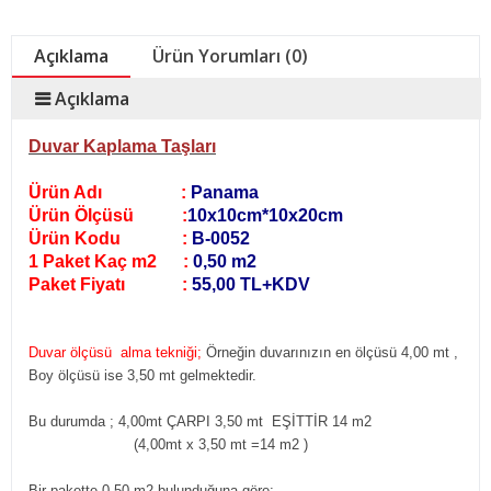
Açıklama
Ürün Yorumları (0)
Açıklama
Duvar Kaplama Taşları
Ürün Adı :
Panama
Ürün Ölçüsü :
10x10cm*10x20cm
Ürün Kodu :
B-0052
1 Paket Kaç m2 :
0,50 m2
Paket Fiyatı :
55,00 TL+KDV
Duvar ölçüsü alma tekniği;
Örneğin duvarınızın en ölçüsü 4,00 mt ,
Boy ölçüsü ise 3,50 mt gelmektedir.
Bu durumda ; 4,00mt ÇARPI 3,50 mt EŞİTTİR 14 m2
(4,00mt x 3,50 mt =14 m2
)
Bir pakette 0,50 m2 bulunduğuna göre;