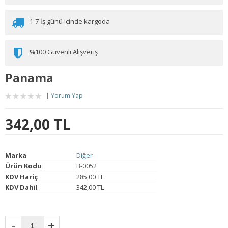
1-7 İş günü içinde kargoda
%100 Güvenli Alışveriş
Panama
Yorum Yap
342,00 TL
Marka
Diğer
Ürün Kodu
B-0052
KDV Hariç
285,00 TL
KDV Dahil
342,00 TL
-
+