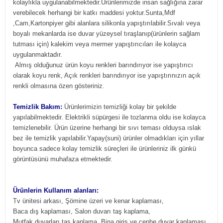
kolaylıkla uygulanabilmektedir.Ürünlerimizde insan sağlığına zarar
verebilecek herhangi bir katkı maddesi yoktur.Sunta,Mdf
,Cam,Kartonpiyer gibi alanlara silikonla yapıştırılabilir.Sıvalı veya
boyalı mekanlarda ise duvar yüzeysel tıraşlanıp(ürünlerin sağlam
tutması için) kalekim veya mermer yapıştırıcıları ile kolayca
uygulanmaktadır.
Almış olduğunuz ürün koyu renkleri barındırıyor ise yapıştırıcı
olarak koyu renk, Açık renkleri barındırıyor ise yapıştırınızın açık
renkli olmasına özen gösteriniz.
Temizlik Bakım:
Ürünlerimizin temizliği kolay bir şekilde
yapılabilmektedir. Elektrikli süpürgesi ile tozlanma oldu ise kolayca
temizlenebilir. Ürün üzerine herhangi bir sıvı teması olduysa ıslak
bez ile temizlik yapılabilir.Yapay(suni) ürünler olmadıkları için yıllar
boyunca sadece kolay temizlik süreçleri ile ürünleriniz ilk günkü
görüntüsünü muhafaza etmektedir.
Ürünlerin Kullanım alanları:
Tv ünitesi arkası, Şömine üzeri ve kenar kaplaması,
Baca dış kaplaması, Salon duvarı taş kaplama,
Mutfak duvarları taş kaplama, Bina giriş ve cephe duvar kaplaması,