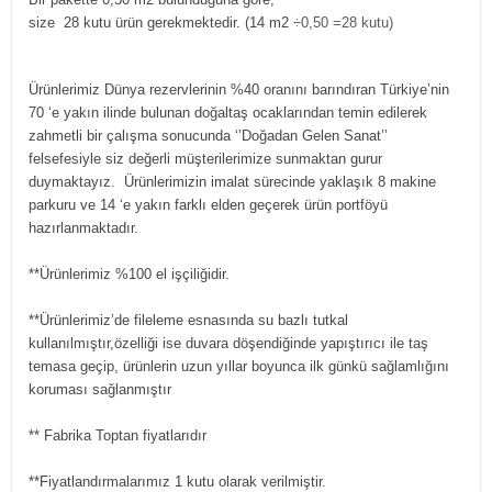
size 28 kutu ürün gerekmektedir. (14 m2
÷0,50 =28 kutu)
Ürünlerimiz Dünya rezervlerinin %40 oranını barındıran Türkiye’nin
70 ‘e yakın ilinde bulunan doğaltaş ocaklarından temin edilerek
zahmetli bir çalışma sonucunda ‘’Doğadan Gelen Sanat’’
felsefesiyle siz değerli müşterilerimize sunmaktan gurur
duymaktayız. Ürünlerimizin imalat sürecinde yaklaşık 8 makine
parkuru ve 14 ‘e yakın farklı elden geçerek ürün portföyü
hazırlanmaktadır.
**Ürünlerimiz %100 el işçiliğidir.
**Ürünlerimiz’de fileleme esnasında su bazlı tutkal
kullanılmıştır,özelliği ise duvara döşendiğinde yapıştırıcı ile taş
temasa geçip, ürünlerin uzun yıllar boyunca ilk günkü sağlamlığını
koruması sağlanmıştır
** Fabrika Toptan fiyatlarıdır
**Fiyatlandırmalarımız 1 kutu olarak verilmiştir.