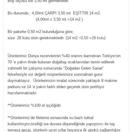
Boy ölçüsü ise 3,50 mt gelmektedir.
Bu durumda ; 4,00mt ÇARPI 3,50 mt EŞİTTİR 14 m2
(4,00mt x 3,50 mt =14 m2
)
Bir pakette 0,50 m2 bulunduğuna göre;
size 28 kutu ürün gerekmektedir. (14 m2
÷0,50 =28 kutu)
Ürünlerimiz Dünya rezervlerinin %40 oranını barındıran Türkiye’nin
70 ‘e yakın ilinde bulunan doğaltaş ocaklarından temin edilerek
zahmetli bir çalışma sonucunda ‘’Doğadan Gelen Sanat’’
felsefesiyle siz değerli müşterilerimize sunmaktan gurur
duymaktayız. Ürünlerimizin imalat sürecinde yaklaşık 8 makine
parkuru ve 14 ‘e yakın farklı elden geçerek ürün portföyü
hazırlanmaktadır.
**Ürünlerimiz %100 el işçiliğidir.
**Ürünlerimiz’de fileleme esnasında su bazlı tutkal
kullanılmıştır,özelliği ise duvara döşendiğinde yapıştırıcı ile taş
temasa geçip, ürünlerin uzun yıllar boyunca ilk günkü sağlamlığını