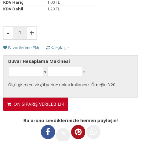
KDV Hariç
1,00 TL
KDV Dahil
1,20 TL
-
+
Favorilerime Ekle
Karşılaştır
Duvar Hesaplama Makinesi
x
=
Ölçü girerken virgül yerine nokta kullanınız. Örneğin 3.20
ÖN SİPARİŞ VERİLEBİLİR
Bu ürünü sevdiklerinizle hemen paylaşın!
𝕏