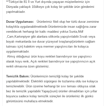
**Türkiye’de 81 İl ve Yurt dışında yaşayan müşterilerimiz için
Dünyada yaklaşık 10ülkeye çok kolay bir şekilde ürün gönderimi
yapılmaktadır.
Duvar Uygulaması:
Ürünlerimiz fileli olup her türlü duvar zeminine
kolaylıkla uygulanabilmektedir.Ürünlerimizde insan sağlığına zarar
verebilecek herhangi bir katkı maddesi yoktur.Sunta,Mdf
,Cam,Kartonpiyer gibi alanlara silikonla yapıştırılabilir.Sıvalı veya
boyalı mekanlarda ise duvar yüzeysel tıraşlanıp(ürünlerin sağlam
tutması için) kalekim veya mermer yapıştırıcıları ile kolayca
uygulanmaktadır.
Almış olduğunuz ürün koyu renkleri barındırıyor ise yapıştırıcı
olarak koyu renk, Açık renkleri barındırıyor ise yapıştırınızın açık
renkli olmasına özen gösteriniz.
Temizlik Bakım:
Ürünlerimizin temizliği kolay bir şekilde
yapılabilmektedir. Elektrikli süpürgesi ile tozlanma oldu ise kolayca
temizlenebilir. Ürün üzerine herhangi bir sıvı teması olduysa ıslak
bez ile temizlik yapılabilir.Yapay(suni) ürünler olmadıkları için yıllar
boyunca sadece kolay temizlik süreçleri ile ürünleriniz ilk günkü
görüntüsünü muhafaza etmektedir.