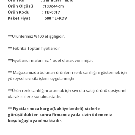
Ürün Adı :
Sanatsal Tablo
Ürün Ölçüsü :103
x44
cm
Ürün Kodu :
TB-0017
Paket Fiyatı :500
TL+KDV
**Ürünlerimiz %100 el işçiliğidir.
** Fabrika Toptan fiyatlarıdır
**Fiyatlandırmalarımız 1 adet olarak verilmiştir.
** Mağazamızda bulunan ürünlerin renk canlılığını göstermek için
yüzeysel sıvı cila işlemi uygulanmıştır.
**Ürün renk canlılığını artırmak için sıvı cila satışı ürünü opsiyonel
olarak sizlere sunulmaktadır.
** Fiyatlarımıza kargo(Nakliye bedeli) sizlerle
görüşüldükten sonra firmamız yada sizin ödemeniz
koşuluğuyla yapılmaktadır.