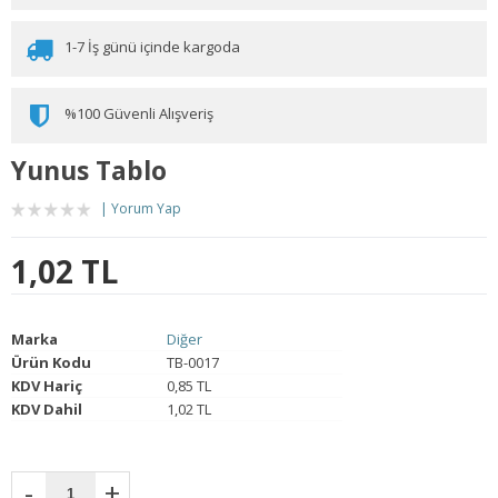
1-7 İş günü içinde kargoda
%100 Güvenli Alışveriş
Yunus Tablo
Yorum Yap
1,02 TL
Marka
Diğer
Ürün Kodu
TB-0017
KDV Hariç
0,85 TL
KDV Dahil
1,02 TL
-
+