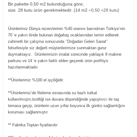
Bir pakette 0,50 m2 bulunduğuna göre;
size 28 kutu ürün gerekmektedir. (14 m2
÷0,50 =28 kutu)
Ürünlerimiz Dünya rezervlerinin %40 oranını barındıran Türkiye’nin
70 ‘e yakın ilinde bulunan doğaltaş ocaklarından temin edilerek
zahmetli bir çalışma sonucunda ‘’Doğadan Gelen Sanat’’
felsefesiyle siz değerli müşterilerimize sunmaktan gurur
duymaktayız. Ürünlerimizin imalat sürecinde yaklaşık 8 makine
parkuru ve 14 ‘e yakın farklı elden geçerek ürün portföyü
hazırlanmaktadır.
**Ürünlerimiz %100 el işçiliğidir.
**Ürünlerimiz’de fileleme esnasında su bazlı tutkal
kullanılmıştır,özelliği ise duvara döşendiğinde yapıştırıcı ile taş
temasa geçip, ürünlerin uzun yıllar boyunca ilk günkü sağlamlığını
koruması sağlanmıştır
** Fabrika Toptan fiyatlarıdır