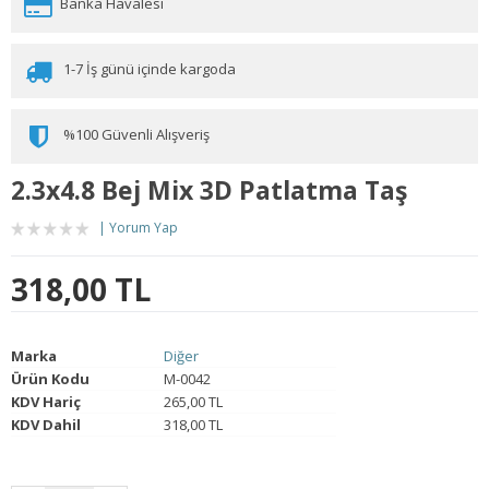
Banka Havalesi
1-7 İş günü içinde kargoda
%100 Güvenli Alışveriş
2.3x4.8 Bej Mix 3D Patlatma Taş
Yorum Yap
318,00 TL
Marka
Diğer
Ürün Kodu
M-0042
KDV Hariç
265,00 TL
KDV Dahil
318,00 TL