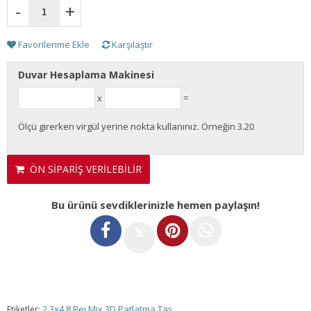
-
+
Favorilerime Ekle
Karşılaştır
Duvar Hesaplama Makinesi
x
=
Ölçü girerken virgül yerine nokta kullanınız. Örneğin 3.20
ÖN SİPARİŞ VERİLEBİLİR
Bu ürünü sevdiklerinizle hemen paylaşın!
𝕏
2.3x4.8 Bej Mix 3D Patlatma Taş
Etiketler: