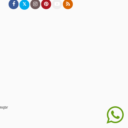
𝕏
ıştır