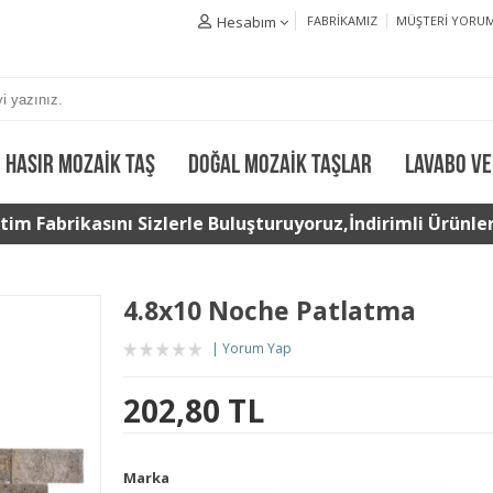
Hesabım
FABRIKAMIZ
MÜŞTERI YORUM
HASIR MOZAIK TAŞ
DOĞAL MOZAIK TAŞLAR
LAVABO VE
im Fabrikasını Sizlerle Buluşturuyoruz,İndirimli Ürünler 
4.8x10 Noche Patlatma
Yorum Yap
202,80 TL
Marka