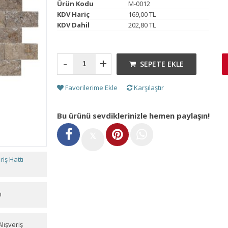
Ürün Kodu
M-0012
KDV Hariç
169,00 TL
KDV Dahil
202,80 TL
-
+
SEPETE EKLE
Favorilerime Ekle
Karşılaştır
Bu ürünü sevdiklerinizle hemen paylaşın!
𝕏
iş Hattı
i
lışveriş