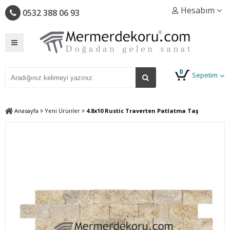
Hesabım
0532 388 06 93
0
Sepetim
Anasayfa
Yeni Ürünler
4.8x10 Rustic Traverten Patlatma Taş