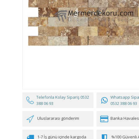
Telefonla Kolay Sipariş
0532
Whatsapp Sipar
388 06 93
0532 388 06 93
Uluslararası gönderim
Banka Havales
1-7 İş günü içinde kargoda
%100 Güvenli A