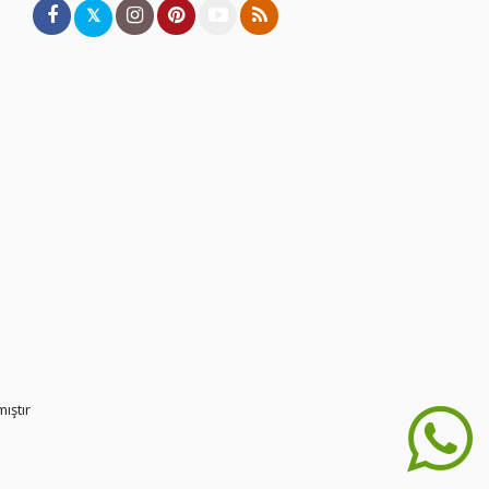
𝕏
ıştır