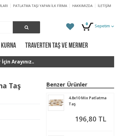
LARI
PATLATMA TAŞI YAPAN İLK FIRMA
HAKKIMIZDA
İLETIŞIM
0
Sepetim
 KURNA
TRAVERTEN TAŞ VE MERMER
İçin Arayınız..
ma Taş
Benzer Ürünler
4.8x10 Mix Patlatma
Taş
196,80 TL