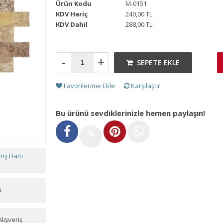
Ürün Kodu
M-0151
KDV Hariç
240,00 TL
KDV Dahil
288,00 TL
-
+
SEPETE EKLE
Favorilerime Ekle
Karşılaştır
Bu ürünü sevdiklerinizle hemen paylaşın!
𝕏
iş Hattı
i
lışveriş