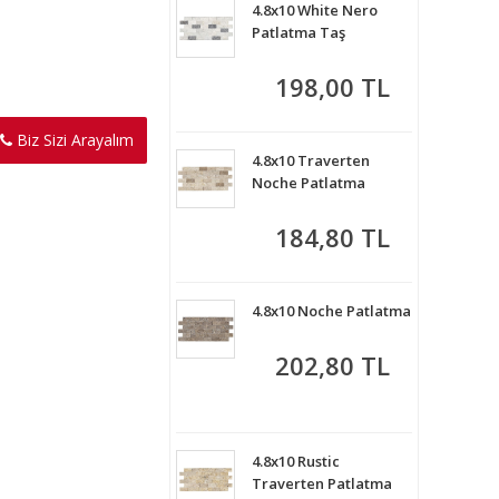
4.8x10 White Nero
Patlatma Taş
198,00 TL
Biz Sizi Arayalım
4.8x10 Traverten
Noche Patlatma
184,80 TL
4.8x10 Noche Patlatma
202,80 TL
4.8x10 Rustic
Traverten Patlatma