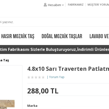
Hesabım
FABRIKAMIZ
MÜŞTERI YORUM
HASIR MOZAIK TAŞ
DOĞAL MOZAIK TAŞLAR
LAVABO VE
im Fabrikasını Sizlerle Buluşturuyoruz,İndirimli Ürünler 
ma Taş
4.8x10 Sarı Traverten Patlat
Yorum Yap
288,00 TL
Marka