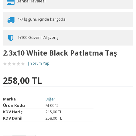
Banka Havalesi
1-7 İş günü içinde kargoda
%100 Güvenli Alışveriş
2.3x10 White Black Patlatma Taş
Yorum Yap
258,00 TL
Marka
Diğer
Ürün Kodu
M-0045
KDV Hariç
215,00 TL
KDV Dahil
258,00 TL