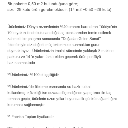
Bir pakette 0,50 m2 bulunduğuna göre;
size 28 kutu ürün gerekmektedir. (14 m2
÷0,50 =28 kutu)
Ürünlerimiz Dünya rezervlerinin %40 oranını barındıran Türkiye’nin
70 ‘e yakın ilinde bulunan doğaltaş ocaklarından temin edilerek
zahmetli bir çalışma sonucunda ‘’Doğadan Gelen Sanat’’
felsefesiyle siz değerli müşterilerimize sunmaktan gurur
duymaktayız. Ürünlerimizin imalat sürecinde yaklaşık 8 makine
parkuru ve 14 ‘e yakın farklı elden geçerek ürün portföyü
hazırlanmaktadır.
**Ürünlerimiz %100 el işçiliğidir.
**Ürünlerimiz’de fileleme esnasında su bazlı tutkal
kullanılmıştır,özelliği ise duvara döşendiğinde yapıştırıcı ile taş
temasa geçip, ürünlerin uzun yıllar boyunca ilk günkü sağlamlığını
koruması sağlanmıştır
** Fabrika Toptan fiyatlarıdır