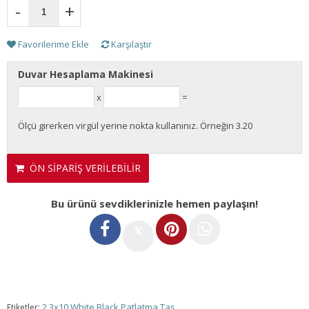
-
+
Favorilerime Ekle
Karşılaştır
Duvar Hesaplama Makinesi
x
=
Ölçü girerken virgül yerine nokta kullanınız. Örneğin 3.20
ÖN SİPARİŞ VERİLEBİLİR
Bu ürünü sevdiklerinizle hemen paylaşın!
𝕏
2.3x10 White Black Patlatma Taş
Etiketler: