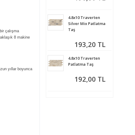
4.8x10 Traverten
Silver Mix Patlatma
Taş
bir çalışma
yaklaşık 8 makine
193,20 TL
4.8x10 Traverten
Patlatma Taş
 uzun yıllar boyunca
192,00 TL