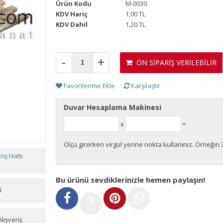
Ürün Kodu
M-0030
KDV Hariç
1,00 TL
KDV Dahil
1,20 TL
-
+
ÖN SİPARİŞ VERİLEBİLİR
Favorilerime Ekle
Karşılaştır
Duvar Hesaplama Makinesi
x
=
Ölçü girerken virgül yerine nokta kullanınız. Örneğin 
iş Hattı
Bu ürünü sevdiklerinizle hemen paylaşın!
i
𝕏
lışveriş