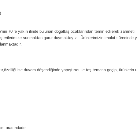
)
’nin 70 ‘e yakın ilinde bulunan doğaltaş ocaklarından temin edilerek zahmetli 
üşterilerimize sunmaktan gurur duymaktayız. Ürünlerimizin imalat sürecinde 
rlanmaktadır.
ır,özelliği ise duvara döşendiğinde yapıştırıcı ile taş temasa geçip, ürünlerin
cm arasındadır.