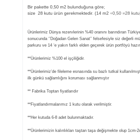
Bir pakette 0,50 m2 bulunduğuna göre;
size 28 kutu ürün gerekmektedir. (14 m2
÷0,50 =28 kutu
Ürünlerimiz Dünya rezervlerinin %40 oranını barındıran Türkiye
sonucunda ‘’Doğadan Gelen Sanat’’ felsefesiyle siz değerli m
parkuru ve 14 ‘e yakın farklı elden geçerek ürün portföyü hazı
**Ürünlerimiz %100 el işçiliğidir.
**Ürünlerimiz’de fileleme esnasında su bazlı tutkal kullanılmışt
ilk günkü sağlamlığını koruması sağlanmıştır
** Fabrika Toptan fiyatlarıdır
**Fiyatlandırmalarımız 1 kutu olarak verilmiştir.
**Her kutuda 6-8 adet bulunmaktadır.
**Ürünlerimizin kalınlıkları taştan taşa değişmekte olup 1cm-2