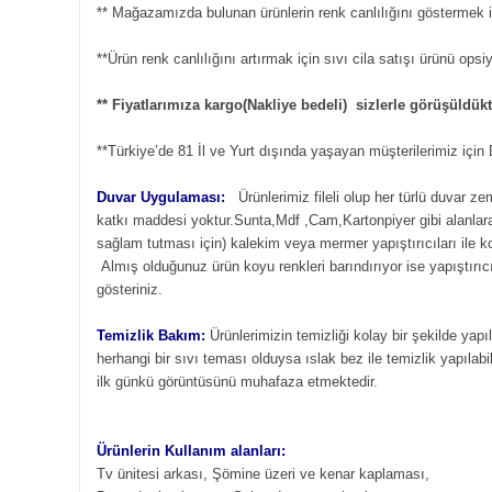
** Mağazamızda bulunan ürünlerin renk canlılığını göstermek iç
**Ürün renk canlılığını artırmak için sıvı cila satışı ürünü ops
** Fiyatlarımıza kargo(Nakliye bedeli) sizlerle görüşüldü
**Türkiye’de 81 İl ve Yurt dışında yaşayan müşterilerimiz içi
Duvar Uygulaması:
Ürünlerimiz fileli olup her türlü duvar z
katkı maddesi yoktur.Sunta,Mdf ,Cam,Kartonpiyer gibi alanlara s
sağlam tutması için) kalekim veya mermer yapıştırıcıları ile 
Almış olduğunuz ürün koyu renkleri barındırıyor ise yapıştırıcı
gösteriniz.
Temizlik Bakım:
Ürünlerimizin temizliği kolay bir şekilde yapı
herhangi bir sıvı teması olduysa ıslak bez ile temizlik yapılabil
ilk günkü görüntüsünü muhafaza etmektedir.
Ürünlerin Kullanım alanları:
Tv ünitesi arkası, Şömine üzeri ve kenar kaplaması,