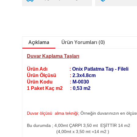
Açıklama
Ürün Yorumları (0)
Duvar Kaplama Taşları
Ürün Adı :
Onix Patlatma Taş - Fileli
Ürün Ölçüsü :
2.3x4.8cm
Ürün Kodu :
M-0030
1 Paket Kaç m2 :
0,53 m2
Duvar ölçüsü alma tekniği;
Örneğin duvarınızın en ölçüsü
Bu durumda ; 4,00mt ÇARPI 3,50 mt EŞİTTİR 14 m2
(4,00mt x 3,50 mt =14 m2
)