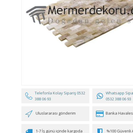
Telefonla Kolay Sipariş
0532
Whatsapp Sipar
388 06 93
0532 388 06 93
Uluslararası gönderim
Banka Havales
1-7 İş günü içinde kargoda
%100 Güvenli A