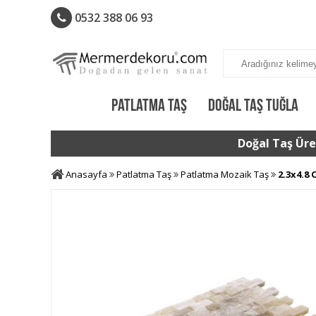
0532 388 06 93
PATLATMA TAŞ
DOĞAL TAŞ TUĞLA
Doğal Taş Üret
Anasayfa
Patlatma Taş
Patlatma Mozaik Taş
2.3x4.8