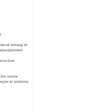
r.
bilecek herhangi bir
şlanıp(ürünlerin
masına özen
 Ürün üzerine
çleri ile ürünleriniz