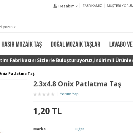
Hesabım
FABRIKAMIZ
MÜŞTERI YORUM
HASIR MOZAIK TAŞ
DOĞAL MOZAIK TAŞLAR
LAVABO VE
im Fabrikasını Sizlerle Buluşturuyoruz,İndirimli Ürünler 
 Onix Patlatma Taş
2.3x4.8 Onix Patlatma Taş
Yorum Yap
1,20 TL
Marka
Diğer