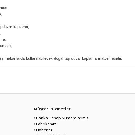
aması,
a,
aş duvar kaplama,
,
ama,
laması,
.
ış mekanlarda kullanılabilecek doğal taş duvar kaplama malzemesidir
Müşteri Hizmetleri
Banka Hesap Numaralarımız
Fabrikamız
Haberler