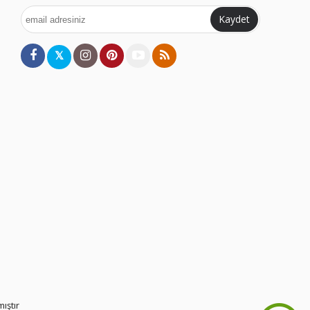
Kaydet
𝕏
ıştır