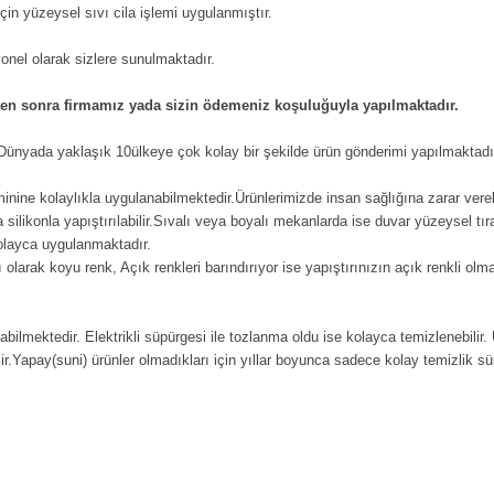
in yüzeysel sıvı cila işlemi uygulanmıştır.
iyonel olarak sizlere sunulmaktadır.
kten sonra firmamız yada sizin ödemeniz koşuluğuyla yapılmaktadır.
n Dünyada yaklaşık 10ülkeye çok kolay bir şekilde ürün gönderimi yapılmaktadı
eminine kolaylıkla uygulanabilmektedir.Ürünlerimizde insan sağlığına zarar vere
ilikonla yapıştırılabilir.Sıvalı veya boyalı mekanlarda ise duvar yüzeysel tıra
kolayca uygulanmaktadır.
 olarak koyu renk, Açık renkleri barındırıyor ise yapıştırınızın açık renkli ol
labilmektedir. Elektrikli süpürgesi ile tozlanma oldu ise kolayca temizlenebilir.
ir.Yapay(suni) ürünler olmadıkları için yıllar boyunca sadece kolay temizlik süre