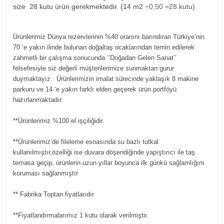
size 28 kutu ürün gerekmektedir. (14 m2
÷0,50 =28 kutu)
Ürünlerimiz Dünya rezervlerinin %40 oranını barındıran Türkiye’nin
70 ‘e yakın ilinde bulunan doğaltaş ocaklarından temin edilerek
zahmetli bir çalışma sonucunda ‘’Doğadan Gelen Sanat’’
felsefesiyle siz değerli müşterilerimize sunmaktan gurur
duymaktayız. Ürünlerimizin imalat sürecinde yaklaşık 8 makine
parkuru ve 14 ‘e yakın farklı elden geçerek ürün portföyü
hazırlanmaktadır.
**Ürünlerimiz %100 el işçiliğidir.
**Ürünlerimiz’de fileleme esnasında su bazlı tutkal
kullanılmıştır,özelliği ise duvara döşendiğinde yapıştırıcı ile taş
temasa geçip, ürünlerin uzun yıllar boyunca ilk günkü sağlamlığını
koruması sağlanmıştır
** Fabrika Toptan fiyatlarıdır
**Fiyatlandırmalarımız 1 kutu olarak verilmiştir.