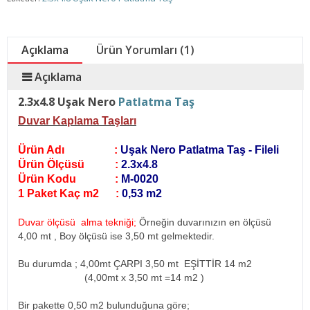
Açıklama
Ürün Yorumları (1)
Açıklama
2.3x4.8 Uşak Nero
Patlatma Taş
Duvar Kaplama Taşları
Ürün Adı :
Uşak Nero Patlatma Taş - Fileli
Ürün Ölçüsü :
2.3x4.8
Ürün Kodu :
M-0020
1 Paket Kaç m2 :
0,53 m2
Duvar ölçüsü alma tekniği;
Örneğin duvarınızın en ölçüsü
4,00 mt , Boy ölçüsü ise 3,50 mt gelmektedir.
Bu durumda ; 4,00mt ÇARPI 3,50 mt EŞİTTİR 14 m2
(4,00mt x 3,50 mt =14 m2
)
Bir pakette 0,50 m2 bulunduğuna göre;