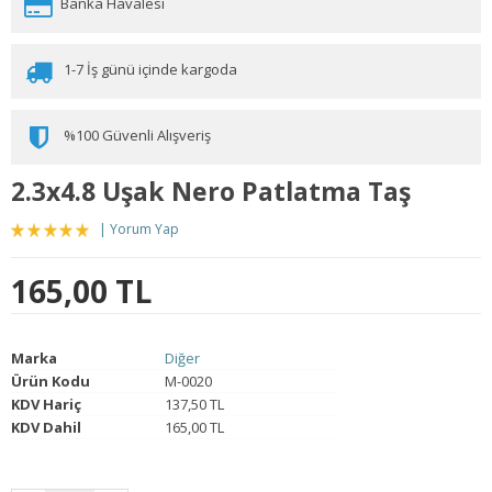
Banka Havalesi
1-7 İş günü içinde kargoda
%100 Güvenli Alışveriş
2.3x4.8 Uşak Nero Patlatma Taş
Yorum Yap
165,00 TL
Marka
Diğer
Ürün Kodu
M-0020
KDV Hariç
137,50 TL
KDV Dahil
165,00 TL