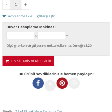
-
+
Favorilerime Ekle
Karşılaştır
Duvar Hesaplama Makinesi
x
=
Ölçü girerken virgül yerine nokta kullanınız. Örneğin 3.20
ÖN SİPARİŞ VERİLEBİLİR
Bu ürünü sevdiklerinizle hemen paylaşın!
𝕏
2.3x4.8 Uşak Nero Patlatma Taş
Etiketler: