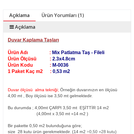
Açıklama
Ürün Yorumları (1)
Açıklama
Duvar Kaplama Taşları
Ürün Adı :
Mix Patlatma Taş - Fileli
Ürün Ölçüsü :
2.3x4.8cm
Ürün Kodu :
M-0036
1 Paket Kaç m2 :
0,53 m2
Duvar ölçüsü alma tekniği;
Örneğin duvarınızın en ölçüsü
4,00 mt , Boy ölçüsü ise 3,50 mt gelmektedir.
Bu durumda ; 4,00mt ÇARPI 3,50 mt EŞİTTİR 14 m2
(4,00mt x 3,50 mt =14 m2
)
Bir pakette 0,50 m2 bulunduğuna göre;
size 28 kutu ürün gerekmektedir. (14 m2
÷0,50 =28 kutu)