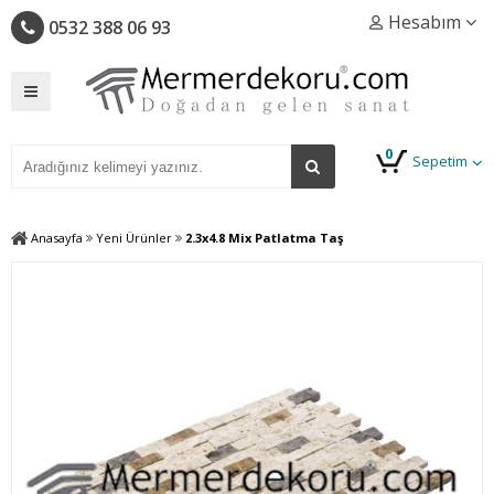
Hesabım
0532 388 06 93
0
Sepetim
Anasayfa
Yeni Ürünler
2.3x4.8 Mix Patlatma Taş