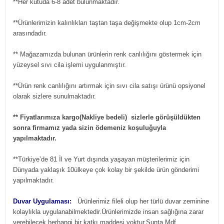
**Her kutuda 6-8 adet bulunmaktadır.
**Ürünlerimizin kalınlıkları taştan taşa değişmekte olup 1cm-2cm
arasındadır.
** Mağazamızda bulunan ürünlerin renk canlılığını göstermek için
yüzeysel sıvı cila işlemi uygulanmıştır.
**Ürün renk canlılığını artırmak için sıvı cila satışı ürünü opsiyonel
olarak sizlere sunulmaktadır.
** Fiyatlarımıza kargo(Nakliye bedeli) sizlerle görüşüldükten
sonra firmamız yada sizin ödemeniz koşuluğuyla
yapılmaktadır.
**Türkiye’de 81 İl ve Yurt dışında yaşayan müşterilerimiz için
Dünyada yaklaşık 10ülkeye çok kolay bir şekilde ürün gönderimi
yapılmaktadır.
Duvar Uygulaması:
Ürünlerimiz fileli olup her türlü duvar zeminine
kolaylıkla uygulanabilmektedir.Ürünlerimizde insan sağlığına zarar
verebilecek herhangi bir katkı maddesi yoktur.Sunta,Mdf