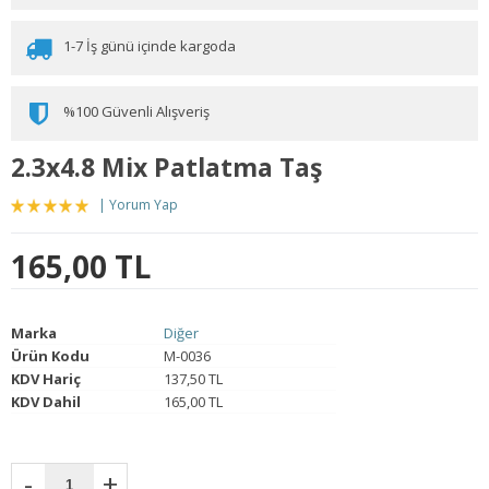
1-7 İş günü içinde kargoda
%100 Güvenli Alışveriş
2.3x4.8 Mix Patlatma Taş
Yorum Yap
165,00 TL
Marka
Diğer
Ürün Kodu
M-0036
KDV Hariç
137,50 TL
KDV Dahil
165,00 TL
-
+