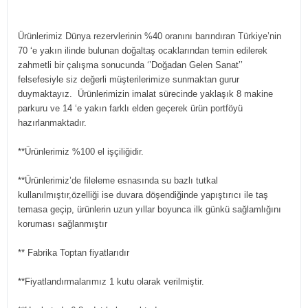
Ürünlerimiz Dünya rezervlerinin %40 oranını barındıran Türkiye’nin
70 ‘e yakın ilinde bulunan doğaltaş ocaklarından temin edilerek
zahmetli bir çalışma sonucunda ‘’Doğadan Gelen Sanat’’
felsefesiyle siz değerli müşterilerimize sunmaktan gurur
duymaktayız. Ürünlerimizin imalat sürecinde yaklaşık 8 makine
parkuru ve 14 ‘e yakın farklı elden geçerek ürün portföyü
hazırlanmaktadır.
**Ürünlerimiz %100 el işçiliğidir.
**Ürünlerimiz’de fileleme esnasında su bazlı tutkal
kullanılmıştır,özelliği ise duvara döşendiğinde yapıştırıcı ile taş
temasa geçip, ürünlerin uzun yıllar boyunca ilk günkü sağlamlığını
koruması sağlanmıştır
** Fabrika Toptan fiyatlarıdır
**Fiyatlandırmalarımız 1 kutu olarak verilmiştir.