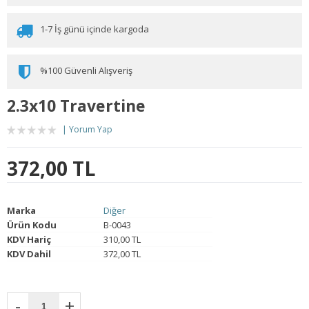
1-7 İş günü içinde kargoda
%100 Güvenli Alışveriş
2.3x10 Travertine
Yorum Yap
372,00 TL
Marka
Diğer
Ürün Kodu
B-0043
KDV Hariç
310,00 TL
KDV Dahil
372,00 TL
-
+