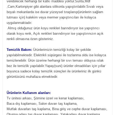
verebilecek herhangi bir katkı maddesi yoktur.Sunta,Mdf
,Cam,Kartonpiyer gibi alanlara silikonla yapıştırılabilir.Sıvalı veya
boyalı mekanlarda ise duvar yüzeysel tıraşlanıp(ürünlerin sağlam
tutması için) kalekim veya mermer yapıştırıcıları ile kolayca
uygulanmaktadır.
Almış olduğunuz ürün koyu renkleri barındırıyor ise yapıştırıcı
olarak koyu renk, Açık renkleri barındırıyor ise yapıştırınızın açık
renkli olmasına özen gösteriniz.
Temizlik Bakım:
Ürünlerimizin temizliği kolay bir şekilde
yapılabilmektedir. Elektrikli süpürgesi ile tozlanma oldu ise kolayca
temizlenebilir. Ürün üzerine herhangi bir sıvı teması olduysa ıslak
bez ile temizlik yapılabilir.Yapay(suni) ürünler olmadıkları için yıllar
boyunca sadece kolay temizlik süreçleri ile ürünleriniz ilk günkü
görüntüsünü muhafaza etmektedir.
Ürünlerin Kullanım alanları:
Tv ünitesi arkası, Şömine üzeri ve kenar kaplaması,
Baca dış kaplaması, Salon duvarı taş kaplama,
Mutfak duvarları taş kaplama, Bina giriş ve cephe duvar kaplaması,
Oturma odası taş duvar kaplaması, Yatakodası duvar kaplama,