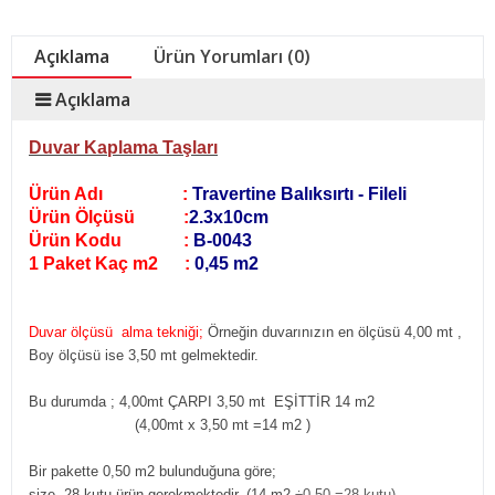
Açıklama
Ürün Yorumları (0)
Açıklama
Duvar Kaplama Taşları
Ürün Adı :
Travertine Balıksırtı - Fileli
Ürün Ölçüsü :
2.3x10cm
Ürün Kodu :
B-0043
1 Paket Kaç m2 :
0,45 m2
Duvar ölçüsü alma tekniği;
Örneğin duvarınızın en ölçüsü 4,00 mt ,
Boy ölçüsü ise 3,50 mt gelmektedir.
Bu durumda ; 4,00mt ÇARPI 3,50 mt EŞİTTİR 14 m2
(4,00mt x 3,50 mt =14 m2
)
Bir pakette 0,50 m2 bulunduğuna göre;
size 28 kutu ürün gerekmektedir. (14 m2
÷0,50 =28 kutu)