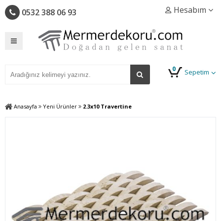
Hesabım
0532 388 06 93
0
Sepetim
Anasayfa
Yeni Ürünler
2.3x10 Travertine